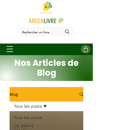
Nos Articles de
Blog
Blog
Tous les posts
Tous les posts
Un pied à