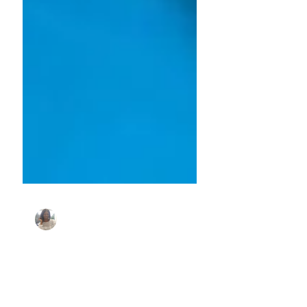
Nelly
9 mars 2021
5 min de lecture
𝐌𝐚 𝐌è𝐫𝐞 𝐃𝐢𝐬𝐚𝐢t