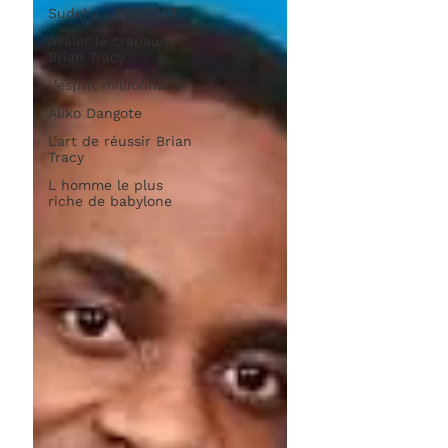
Sudehy - MINDSET
Avaler le crapaud -
Brian Tracy
L'esprit millionnaire
Aliko Dangote
L'art de réussir Brian
Tracy
L homme le plus
riche de babylone