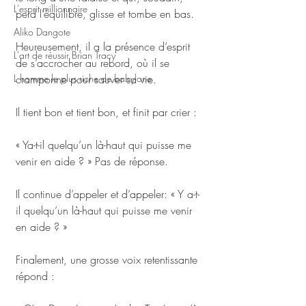
L'esprit millionnaire
perd l’équilibre, glisse et tombe en bas. 
Aliko Dangote
Heureusement, il a la présence d’esprit 
L'art de réussir Brian Tracy
de s’accrocher au rebord, où il se 
L homme le plus riche de babylone
cramponne pour sauver sa vie. 
Il tient bon et tient bon, et finit par crier : 
« Ya-t-il quelqu’un là-haut qui puisse me 
venir en aide ? » Pas de réponse. 
Il continue d’appeler et d’appeler: « Y a-t-
il quelqu’un là-haut qui puisse me venir 
en aide ? » 
Finalement, une grosse voix retentissante 
répond : 