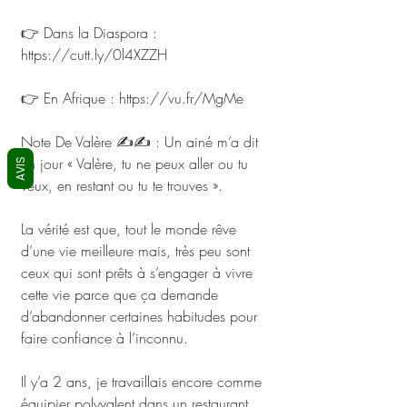
👉 Dans la Diaspora : 
https://cutt.ly/0l4XZZH
👉 En Afrique : https://vu.fr/MgMe
Note De Valère ✍️✍️ : Un ainé m’a dit 
un jour « Valère, tu ne peux aller ou tu 
AVIS
veux, en restant ou tu te trouves ». 
La vérité est que, tout le monde rêve 
d’une vie meilleure mais, très peu sont 
ceux qui sont prêts à s’engager à vivre 
cette vie parce que ça demande 
d’abandonner certaines habitudes pour 
faire confiance à l’inconnu. 
Il y’a 2 ans, je travaillais encore comme 
équipier polyvalent dans un restaurant 