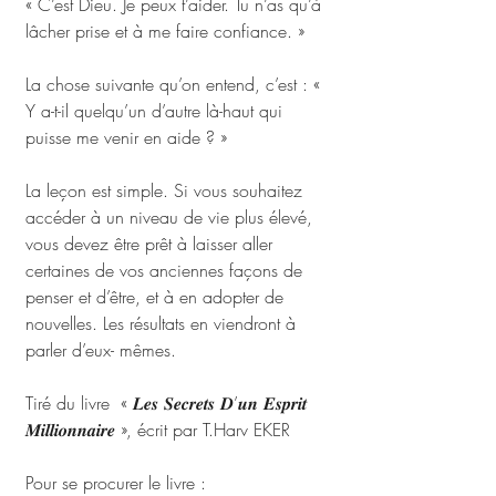
« C’est Dieu. Je peux t’aider. Tu n’as qu’à 
lâcher prise et à me faire confiance. » 
La chose suivante qu’on entend, c’est : « 
Y a-t-il quelqu’un d’autre là-haut qui 
puisse me venir en aide ? » 
La leçon est simple. Si vous souhaitez 
accéder à un niveau de vie plus élevé, 
vous devez être prêt à laisser aller 
certaines de vos anciennes façons de 
penser et d’être, et à en adopter de 
nouvelles. Les résultats en viendront à 
parler d’eux- mêmes.
Tiré du livre  « 𝑳𝒆𝒔 𝑺𝒆𝒄𝒓𝒆𝒕𝒔 𝑫’𝒖𝒏 𝑬𝒔𝒑𝒓𝒊𝒕 
𝑴𝒊𝒍𝒍𝒊𝒐𝒏𝒏𝒂𝒊𝒓𝒆 », écrit par T.Harv EKER
Pour se procurer le livre : 