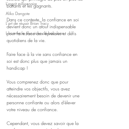
L'esprit millionnaire
battants et les gagnants.
Aliko Dangote
Dans ce contexte, la confiance en soi 
L'art de réussir Brian Tracy
devient donc un atout indispensable 
L homme le plus riche de babylone
pour faire face aux épreuves et défis 
quotidiens de la vie. 
Faire face à la vie sans confiance en 
soi est donc plus que jamais un 
handicap ! 
Vous comprenez donc que pour 
atteindre vos objectifs, vous avez 
nécessairement besoin de devenir une 
personne confiante ou alors d’élever 
votre niveau de confiance. 
Cependant, vous devez savoir que la 