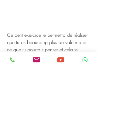
Ce petit exercice te permettra de réaliser 
que tu as beaucoup plus de valeur que 
ce que tu pourrais penser et cela te 
permettra également d’avoir une 
meilleure image de toi et ainsi gagner 
en confiance en toi. 
Mais ce n’est pas tout car si tu le fais 
une seule fois, tu te sentiras bien mais 
ce sera très ponctuelle.
Par contre si tu souhaites que ta 
confiance en toi-même s’ancre pour de 
bon, il va falloir que tu remplisses ton 