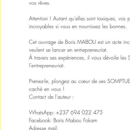
vos rêves. 
Attention ! Autant qu’elles sont toxiques, vos 
incroyables si vous en nourrissez les bonnes. 
Cet ouvrage de Boris MABOU est un acte incon
veulent se lancer en entrepreneuriat. 
À travers ses expériences, il vous dévoile l
l’entrepreneuriat. 
Prenez-le, plongez au cœur de ses SOMPTUEUX
caché en vous ! 
Contact de l'auteur : 
WhatsApp: +237 694 022 475 
Facebook: Boris Mabou Fokam 
Adresse mail: 
mabouboris1@gmail.com