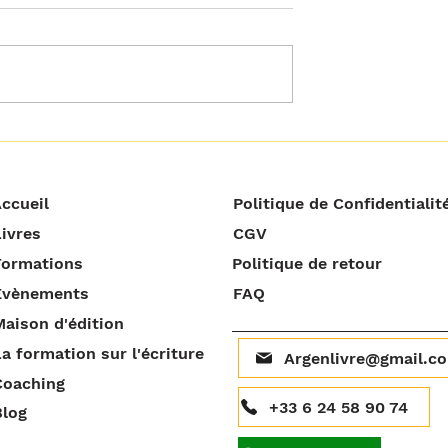
𝘁𝗼𝘂𝘁 𝗰𝗿𝗶𝘁𝗶𝗾𝘂𝗲𝗿
𝗢𝗽𝗽𝗼𝗿𝘁𝘂𝗻𝗶𝘁𝗲́ 𝗻𝗲 𝘃𝗲𝘂𝘁
𝗽𝗮𝘀 𝘁𝗼𝘂𝗷𝗼𝘂𝗿𝘀 𝗱𝗶𝗿𝗲
𝗿𝗲́𝘂𝘀𝘀𝗶𝘁𝗲 !
ccueil
Politique de Confidentialit
ivres
CGV
Formations
Politique de retour
Évènements
FAQ
aison d'édition
a formation sur l'écriture
Argenlivre@gmail.c
Coaching
+33 6 24 58 90 74
Blog