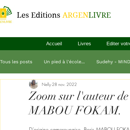
Les Editions
ARGEN
LIVRE
Accueil
Livres
Editer votr
Tous les posts
Un pied à l'école...
Sudehy - MIN
Nelly
28 nov. 2022
L'esprit millionnaire
Aliko Dangote
L'art de
Zoom sur l'auteur de
MABOU FOKAM.
L homme le plus riche de babylone
D’origine camerounaise, Boris MABOU FOKAM e