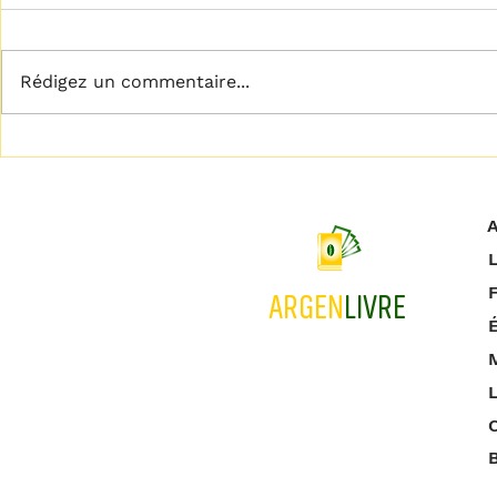
Rédigez un commentaire...
𝗟𝗶𝗯𝗲́𝗿𝗲𝘇 𝘃𝗼𝘁𝗿𝗲 𝗽𝗹𝗲𝗶𝗻
𝗖𝗲𝘀𝘀𝗲𝘇 𝗱𝗲 
𝗽𝗼𝘁𝗲𝗻𝘁𝗶𝗲𝗹
!
A
L
ARGEN
LIVRE
M
L