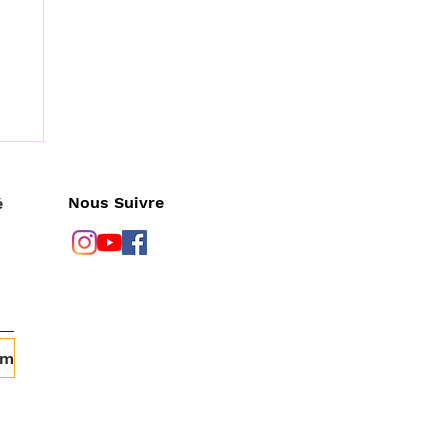
Nous Suivre
é
om