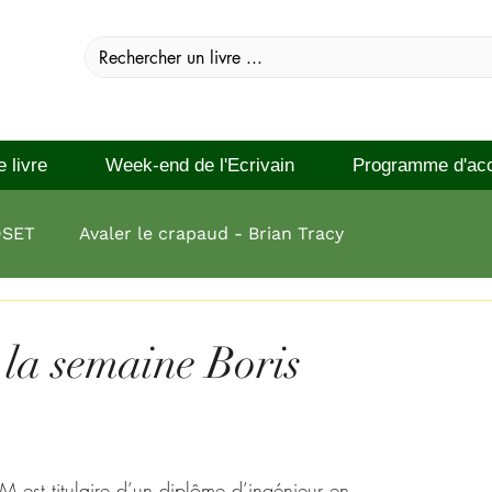
e livre
Week-end de l'Ecrivain
Programme d'ac
DSET
Avaler le crapaud - Brian Tracy
 réussir Brian Tracy
 la semaine Boris
st titulaire d’un diplôme d’ingénieur en 