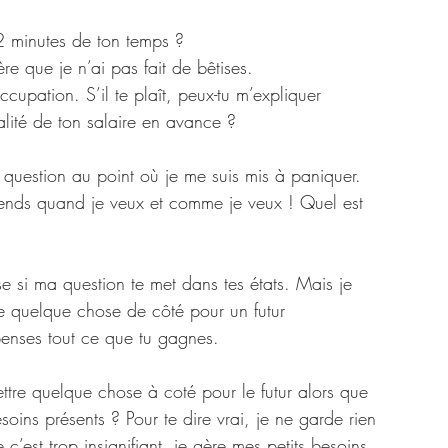
 2 minutes de ton temps ?
re que je n’ai pas fait de bêtises.
cupation. S’il te plaît, peux-tu m’expliquer 
alité de ton salaire en avance ?
e question au point où je me suis mis à paniquer. 
prends quand je veux et comme je veux ! Quel est 
e si ma question te met dans tes états. Mais je 
re quelque chose de côté pour un futur 
penses tout ce que tu gagnes.
ttre quelque chose à coté pour le futur alors que 
oins présents ? Pour te dire vrai, je ne garde rien 
est trop insignifiant, je gère mes petits besoins 