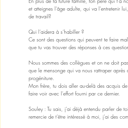
En plus de ta future famille, ton père qui t’a n
et atteignes l’âge adulte, qui va l’entretenir l
de travail? 
Qui l’aidera à s’habiller ?
Ce sont des questions qui peuvent te faire ma
que tu vas trouver des réponses à ces question
Nous sommes des collègues et on ne doit pas s
que le mensonge qui va nous rattraper après de
progéniture.
Mon frère, tu dois aller au-delà des acquis de 
faire voir avec l’effort fourni par ce dernier.
Souley : Tu sais, j’ai déjà entendu parler de to
remercie de t’être intéressé à moi, j’ai des com