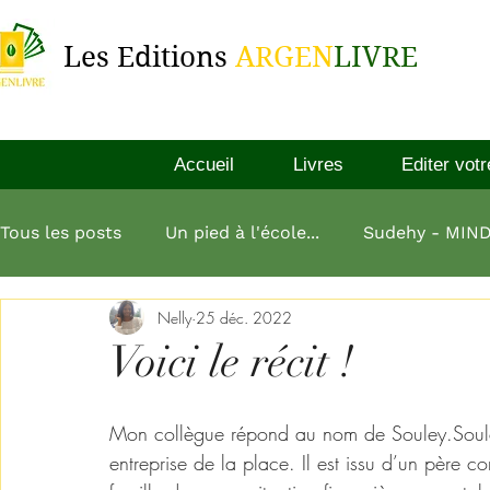
Les Editions
ARGEN
LIVRE
Accueil
Livres
Editer votr
Tous les posts
Un pied à l'école...
Sudehy - MIN
Nelly
25 déc. 2022
L'esprit millionnaire
Aliko Dangote
L'art de
Voici le récit !
L homme le plus riche de babylone
Mon collègue répond au nom de Souley.Souley 
entreprise de la place. Il est issu d’un père 