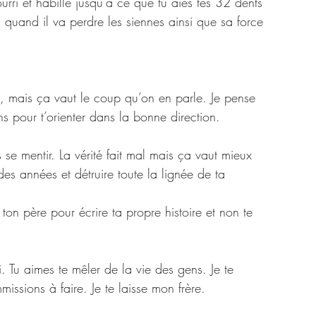
ourri et habillé jusqu’à ce que tu aies tes 32 dents 
ui, quand il va perdre les siennes ainsi que sa force 
l, mais ça vaut le coup qu’on en parle. Je pense 
s pour t’orienter dans la bonne direction. 
e mentir. La vérité fait mal mais ça vaut mieux 
s années et détruire toute la lignée de ta 
ton père pour écrire ta propre histoire et non te 
i. Tu aimes te mêler de la vie des gens. Je te 
missions à faire. Je te laisse mon frère.