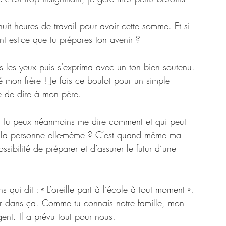
uit heures de travail pour avoir cette somme. Et si 
t est-ce que tu prépares ton avenir ? 
ns les yeux puis s’exprima avec un ton bien soutenu.
 mon frère ! Je fais ce boulot pour un simple 
te de dire à mon père.
. Tu peux néanmoins me dire comment et qui peut 
de la personne elle-même ? C’est quand même ma 
sibilité de préparer et d’assurer le futur d’une 
ui dit : « L’oreille part à l’école à tout moment ».
ner dans ça. Comme tu connais notre famille, mon 
nt. Il a prévu tout pour nous. 