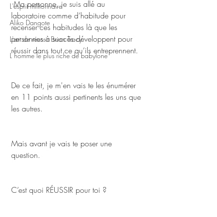
 Ma personne, je suis allé au 
L'esprit millionnaire
laboratoire comme d’habitude pour 
Aliko Dangote
recenser ces habitudes là que les 
personnes à succès développent pour 
L'art de réussir Brian Tracy
réussir dans tout ce qu’ils entreprennent. 
L homme le plus riche de babylone
De ce fait, je m'en vais te les énumérer 
en 11 points aussi pertinents les uns que 
les autres. 
Mais avant je vais te poser une 
question. 
C’est quoi RÉUSSIR pour toi ? 