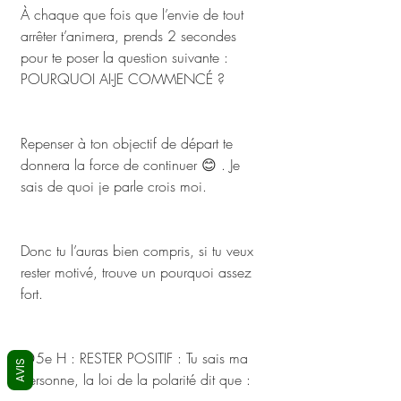
À chaque que fois que l’envie de tout 
arrêter t’animera, prends 2 secondes 
pour te poser la question suivante : 
POURQUOI AI-JE COMMENCÉ ? 
Repenser à ton objectif de départ te 
donnera la force de continuer 😊 . Je 
sais de quoi je parle crois moi.
Donc tu l’auras bien compris, si tu veux 
rester motivé, trouve un pourquoi assez 
fort.
😊5e H : RESTER POSITIF : Tu sais ma 
AVIS
personne, la loi de la polarité dit que : 