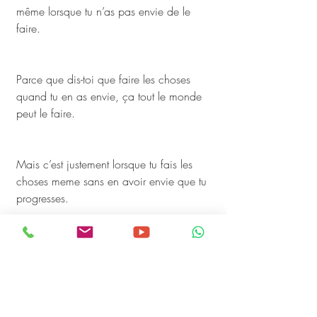
même lorsque tu n’as pas envie de le 
faire. 
Parce que dis-toi que faire les choses 
quand tu en as envie, ça tout le monde 
peut le faire. 
Mais c’est justement lorsque tu fais les 
choses meme sans en avoir envie que tu 
progresses.
BONUS: CHERCHER L'ARGENT 
Voila ma personne tu sais tout. 