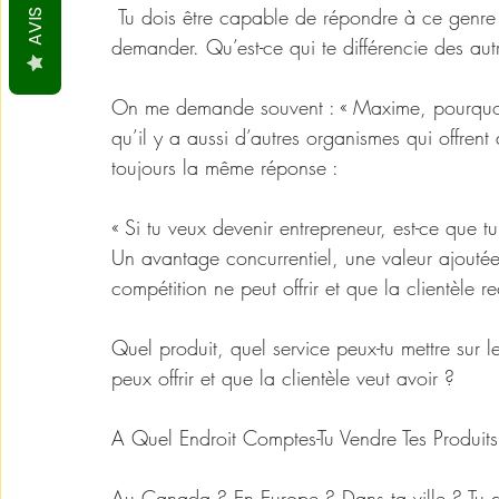
 Tu dois être capable de répondre à ce genre de questions. Les clients vont souvent te le 
AVIS
demander. Qu’est-ce qui te différencie des aut
On me demande souvent : « Maxime, pourquoi e
qu’il y a aussi d’autres organismes qui offrent
toujours la même réponse :
« Si tu veux devenir entrepreneur, est-ce que 
Un avantage concurrentiel, une valeur ajoutée
compétition ne peut offrir et que la clientèle r
Quel produit, quel service peux-tu mettre sur 
peux offrir et que la clientèle veut avoir ?
A Quel Endroit Comptes-Tu Vendre Tes Produits
Au Canada ? En Europe ? Dans ta ville ? Tu 