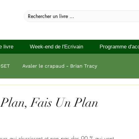
e livre
Week-end de l'Ecrivain
Programme d'ac
DSET
Avaler le crapaud - Brian Tracy
 réussir Brian Tracy
 Plan, Fais Un Plan
neurs qui réussissent et non pas des 90 % qui vont 