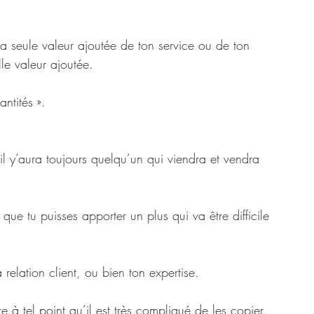
a seule valeur ajoutée de ton service ou de ton 
lle valeur ajoutée. 
ntités ».
l y’aura toujours quelqu’un qui viendra et vendra 
 que tu puisses apporter un plus qui va être difficile 
 relation client, ou bien ton expertise. 
e à tel point qu’il est très compliqué de les copier.