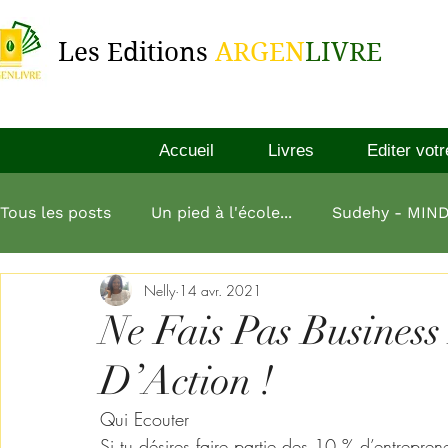
Les Editions
ARGEN
LIVRE
Accueil
Livres
Editer votr
Tous les posts
Un pied à l'école...
Sudehy - MIN
Nelly
14 avr. 2021
L'esprit millionnaire
Aliko Dangote
L'art de
Ne Fais Pas Business
D’Action !
L homme le plus riche de babylone
Qui Ecouter 
Si tu désires faire partie des 10 % d’entrepre