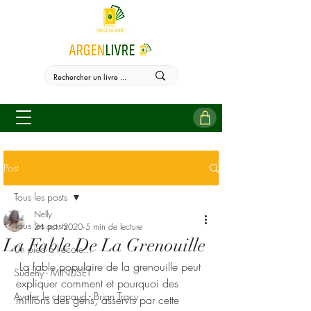
Post
Tous les posts
Nelly
Tous les posts
24 oct. 2020
5 min de lecture
La Fable De La Grenouille
Un pied à l'école...
 La fable populaire de la grenouille peut 
Sudehy - MINDSET
expliquer comment et pourquoi des 
Avaler le crapaud - Brian Tracy
millions des gens, asservis par cette 