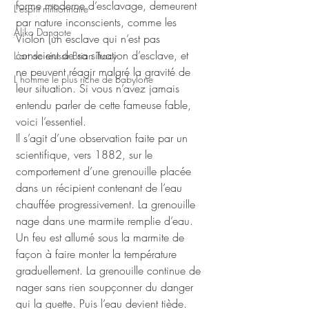
forme moderne d’esclavage, demeurent 
L'esprit millionnaire
par nature inconscients, comme les 
Aliko Dangote
Violon (un esclave qui n’est pas 
conscient de sa situation d’esclave, et 
L'art de réussir Brian Tracy
ne peuvent réagir malgré la gravité de 
L homme le plus riche de babylone
leur situation. Si vous n’avez jamais 
entendu parler de cette fameuse fable, 
voici l’essentiel. 
Il s’agit d’une observation faite par un 
scientifique, vers 1882, sur le 
comportement d’une grenouille placée 
dans un récipient contenant de l’eau 
chauffée progressivement. La grenouille 
nage dans une marmite remplie d’eau. 
Un feu est allumé sous la marmite de 
façon à faire monter la température 
graduellement. La grenouille continue de 
nager sans rien soupçonner du danger 
qui la guette. Puis l’eau devient tiède. 