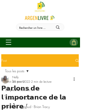
Post
Tous les posts
Nelly
Tous les posts
25 nov. 2022
2 min de lecture
𝗣𝗮𝗿𝗹𝗼𝗻𝘀 𝗱𝗲
Un pied à l'école...
𝗹'𝗶𝗺𝗽𝗼𝗿𝘁𝗮𝗻𝗰𝗲 𝗱𝗲 𝗹𝗮
Sudehy - MINDSET
𝗽𝗿𝗶𝗲̀𝗿𝗲 !
Avaler le crapaud - Brian Tracy