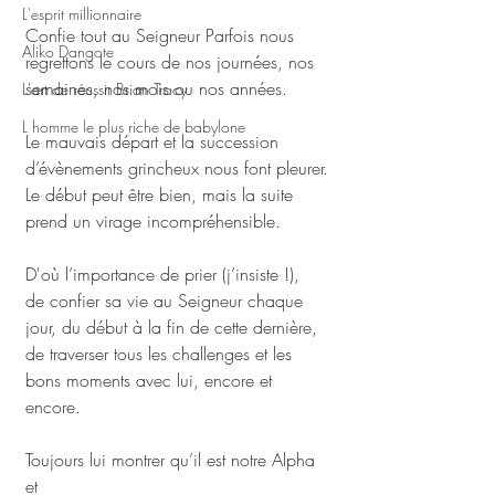
L'esprit millionnaire
Confie tout au Seigneur Parfois nous 
Aliko Dangote
regrettons le cours de nos journées, nos 
semaines, nos mois ou nos années. 
L'art de réussir Brian Tracy
L homme le plus riche de babylone
Le mauvais départ et la succession 
d’évènements grincheux nous font pleurer.
Le début peut être bien, mais la suite 
prend un virage incompréhensible. 
D'où l’importance de prier (j’insiste !), 
de confier sa vie au Seigneur chaque 
jour, du début à la fin de cette dernière, 
de traverser tous les challenges et les 
bons moments avec lui, encore et 
encore. 
Toujours lui montrer qu’il est notre Alpha 
et