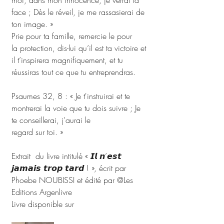
moi, dans mon innocence, je verrai ta 
face ; Dès le réveil, je me rassasierai de 
ton image. » 
Prie pour ta famille, remercie le pour
la protection, dis-lui qu’il est ta victoire et 
il t’inspirera magnifiquement, et tu 
réussiras tout ce que tu entreprendras. 
Psaumes 32, 8 : « Je t'instruirai et te
montrerai la voie que tu dois suivre ; Je 
te conseillerai, j'aurai le
regard sur toi. » 
Extrait  du livre intitulé « 𝙄𝙡 𝙣’𝙚𝙨𝙩 
𝙟𝙖𝙢𝙖𝙞𝙨 𝙩𝙧𝙤𝙥 𝙩𝙖𝙧𝙙 ! », écrit par 
Phoebe NOUBISSI et édité par @Les 
Editions Argenlivre 
Livre disponible sur 
argenlivre.com