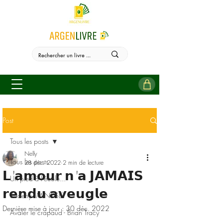
Post
Tous les posts
Nelly
Tous les posts
28 déc. 2022
2 min de lecture
𝗟'𝗮𝗺𝗼𝘂𝗿 𝗻'𝗮 𝗝𝗔𝗠𝗔𝗜𝗦
Un pied à l'école...
𝗿𝗲𝗻𝗱𝘂 𝗮𝘃𝗲𝘂𝗴𝗹𝗲
Sudehy - MINDSET
Dernière mise à jour :
30 déc. 2022
Avaler le crapaud - Brian Tracy