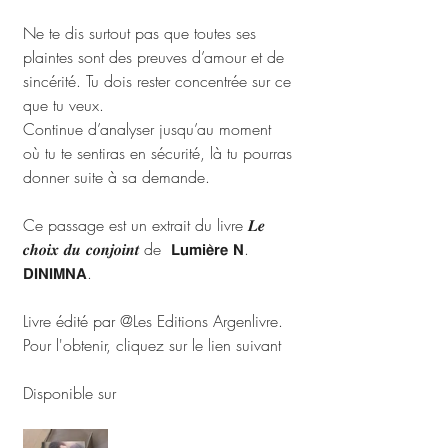
Ne te dis surtout pas que toutes ses 
plaintes sont des preuves d’amour et de 
sincérité. Tu dois rester concentrée sur ce 
que tu veux.
Continue d’analyser jusqu’au moment 
où tu te sentiras en sécurité, là tu pourras 
donner suite à sa demande.
Ce passage est un extrait du livre 𝑳𝒆 
𝒄𝒉𝒐𝒊𝒙 𝒅𝒖 𝒄𝒐𝒏𝒋𝒐𝒊𝒏𝒕 de  𝗟𝘂𝗺𝗶𝗲̀𝗿𝗲 𝗡. 
𝗗𝗜𝗡𝗜𝗠𝗡𝗔.
Livre édité par @Les Editions Argenlivre.
Pour l'obtenir, cliquez sur le lien suivant 
http://wa.me/+237680762816
Disponible sur 
argenlivre.com