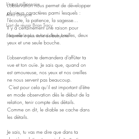
L'esprit millionnaire
L’observation nous permet de développer 
plusieurs caractères parmi lesquels : 
Aliko Dangote
l’écoute, la patience, la sagesse… 
L'art de réussir Brian Tracy
Il y a certainement une raison pour 
laquelle nous avons deux oreilles, deux 
L homme le plus riche de babylone
yeux et une seule bouche. 
L’observation te demandera d’affûter ta 
vue et ton ouïe. Je sais que, quand on 
est amoureuse, nos yeux et nos oreilles 
ne nous servent pas beaucoup.
 C’est pour cela qu’il est important d’être 
en mode observation dès le début de la 
relation, tenir compte des détails. 
Comme on dit, le diable se cache dans 
les détails. 
Je sais, tu vas me dire que dans ta 