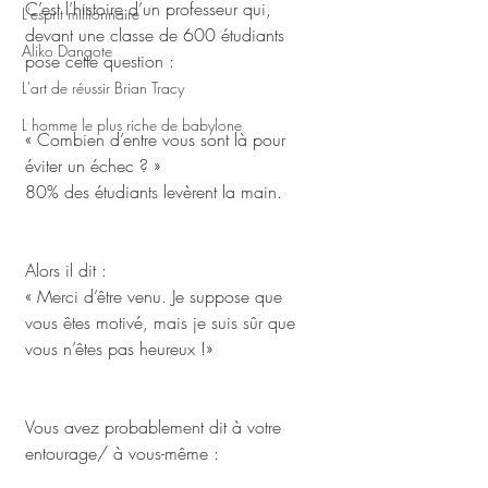
C’est l’histoire d’un professeur qui, 
L'esprit millionnaire
devant une classe de 600 étudiants 
Aliko Dangote
pose cette question : 
L'art de réussir Brian Tracy
L homme le plus riche de babylone
« Combien d’entre vous sont là pour 
éviter un échec ? »
80% des étudiants levèrent la main.
Alors il dit :
« Merci d’être venu. Je suppose que 
vous êtes motivé, mais je suis sûr que 
vous n’êtes pas heureux !» 
Vous avez probablement dit à votre 
entourage/ à vous-même : 