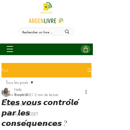
Post
Tous les posts
Nelly
Tous les posts
8 août 2021
2 min de lecture
𝙀̂𝙩𝙚𝙨 𝙫𝙤𝙪𝙨 𝙘𝙤𝙣𝙩𝙧𝙤̂𝙡𝙚́
Un pied à l'école...
𝙥𝙖𝙧 𝙡𝙚𝙨
Sudehy - MINDSET
𝙘𝙤𝙣𝙨𝙚́𝙦𝙪𝙚𝙣𝙘𝙚𝙨 ?
Avaler le crapaud - Brian Tracy