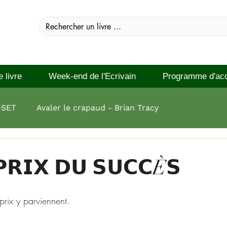
e livre
Week-end de l'Ecrivain
Programme d'ac
DSET
Avaler le crapaud - Brian Tracy
 réussir Brian Tracy
𝗣𝗥𝗜𝗫 𝗗𝗨 𝗦𝗨𝗖𝗖È𝗦
prix y parviennent. 