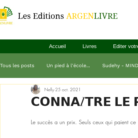
Les Editions
ARGEN
LIVRE
Accueil
Livres
Editer votr
Tous les posts
Un pied à l'école...
Sudehy - MIN
Nelly
25 oct. 2021
L'esprit millionnaire
Aliko Dangote
L'art de
𝗖𝗢𝗡𝗡𝗔I𝗧𝗥𝗘 𝗟𝗘 
L homme le plus riche de babylone
Le succès a un prix. Seuls ceux qui paient ce 