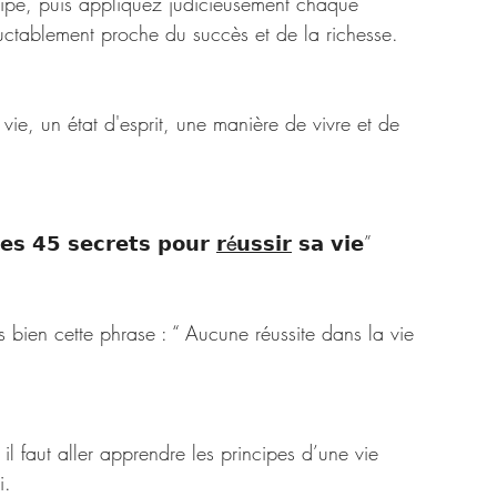
ipe, puis appliquez judicieusement chaque 
uctablement proche du succès et de la richesse. 
 vie, un état d'esprit, une manière de vivre et de 
 𝟰𝟱 𝘀𝗲𝗰𝗿𝗲𝘁𝘀 𝗽𝗼𝘂𝗿 
𝗿é𝘂𝘀𝘀𝗶𝗿
 𝘀𝗮 𝘃𝗶𝗲”
 bien cette phrase : “ Aucune réussite dans la vie 
il faut aller apprendre les principes d’une vie 
i. 