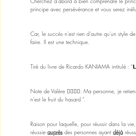
Cherchez d'abord à bien comprendre le princ
principe avec persévérance et vous serez inél
Car, le succès n'est rien d'autre qu'un style de
faire. Il est une technique.
Tiré du livre de Ricardo KANIAMA intitulé : “𝗟𝗲𝘀
Note de Valère ✍🏾✍🏾: Ma personne, je retiens
n’est le fruit du hasard “. 
Raison pour laquelle, pour réussir dans la vie, 
réussie 
auprès
 des personnes ayant 
déjà
 réuss