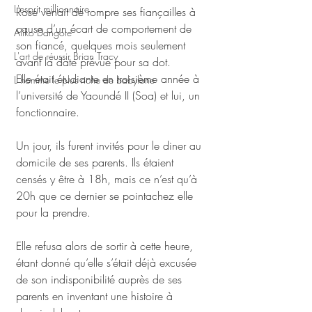
L'esprit millionnaire
Rose venait de rompre ses fiançailles à 
cause d’un écart de comportement de 
Aliko Dangote
son fiancé, quelques mois seulement 
L'art de réussir Brian Tracy
avant la date prévue pour sa dot. 
Elle était étudiante en troisième année à 
L homme le plus riche de babylone
l’université de Yaoundé II (Soa) et lui, un 
fonctionnaire. 
Un jour, ils furent invités pour le diner au 
domicile de ses parents. Ils étaient 
censés y être à 18h, mais ce n’est qu’à 
20h que ce dernier se pointachez elle 
pour la prendre. 
Elle refusa alors de sortir à cette heure, 
étant donné qu’elle s’était déjà excusée 
de son indisponibilité auprès de ses 
parents en inventant une histoire à 