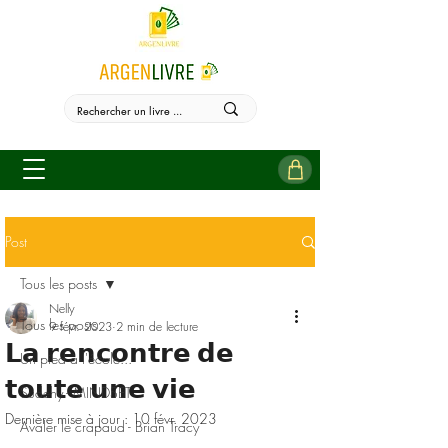
Post
Tous les posts
Nelly
Tous les posts
9 févr. 2023
2 min de lecture
𝗟𝗮 𝗿𝗲𝗻𝗰𝗼𝗻𝘁𝗿𝗲 𝗱𝗲
Un pied à l'école...
𝘁𝗼𝘂𝘁𝗲 𝘂𝗻𝗲 𝘃𝗶𝗲
Sudehy - MINDSET
Dernière mise à jour :
10 févr. 2023
Avaler le crapaud - Brian Tracy