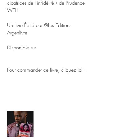
cicatrices de l'infidélité » de Prudence 
WELL
Un livre Édité par @Les Editions 
Argenlivre 
Disponible sur 
Argenlivre.com
Pour commander ce livre, cliquez ici : 
https://www.argenlivre.com/product-
page/les-cicatrices-de-l-
infid%C3%A9lit%C3%A9-well-mvondo
#Cherchons_largent