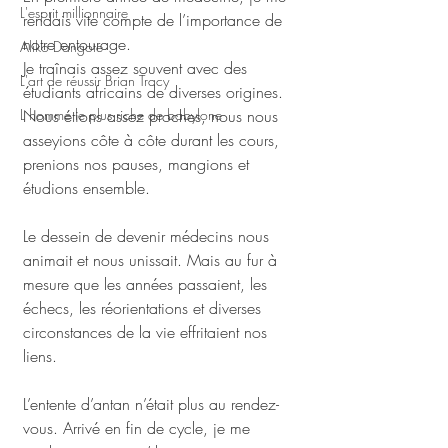
L'esprit millionnaire
rendais vite compte de l’importance de 
notre entourage. 
Aliko Dangote
Je traînais assez souvent avec des 
L'art de réussir Brian Tracy
étudiants africains de diverses origines. 
L homme le plus riche de babylone
Nous étions assez proches, nous nous 
asseyions côte à côte durant les cours, 
prenions nos pauses, mangions et 
étudions ensemble. 
Le dessein de devenir médecins nous 
animait et nous unissait. Mais au fur à 
mesure que les années passaient, les 
échecs, les réorientations et diverses 
circonstances de la vie effritaient nos 
liens. 
L’entente d’antan n’était plus au rendez-
vous. Arrivé en fin de cycle, je me 