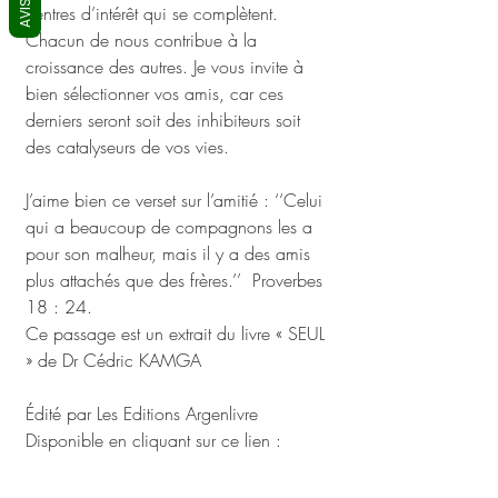
AVIS
centres d’intérêt qui se complètent. 
Chacun de nous contribue à la 
croissance des autres. Je vous invite à 
bien sélectionner vos amis, car ces 
derniers seront soit des inhibiteurs soit 
des catalyseurs de vos vies. 
J’aime bien ce verset sur l’amitié : ‘‘Celui 
qui a beaucoup de compagnons les a 
pour son malheur, mais il y a des amis 
plus attachés que des frères.’’  Proverbes 
18 : 24.
Ce passage est un extrait du livre « SEUL 
» de Dr Cédric KAMGA 
Édité par Les Editions Argenlivre 
Disponible en cliquant sur ce lien : 
https://www.argenlivre.com/product-
page/seul-par-dr-c%C3%A9dric-kamga