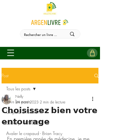
Post
Tous les posts
Nelly
Tous les posts
24 mars 2023
2 min de lecture
𝗖𝗵𝗼𝗶𝘀𝗶𝘀𝘀𝗲𝘇 𝗯𝗶𝗲𝗻 𝘃𝗼𝘁𝗿𝗲
Un pied à l'école...
𝗲𝗻𝘁𝗼𝘂𝗿𝗮𝗴𝗲
Sudehy - MINDSET
Avaler le crapaud - Brian Tracy
En première année de médecine, je me 