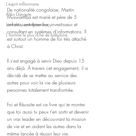
L'esprit millionnaire
De nationalité congolaise, Martin 
Aliko Dangote
Muswamba est marié et père de 5 
enfants, entrepreneur, investisseur et 
L'art de réussir Brian Tracy
consultant en systèmes d'informations. Il 
L homme le plus riche de babylone
est surtout un homme de foi très attaché 
à Christ. 
Il s'est engagé à servir Dieu depuis 15 
ans déjà. À travers cet engagement, il a 
décidé de se mettre au service des 
autres pour voir la vie de plusieurs 
personnes totalement transformée. 
Foi et Réussite est ce livre qui te montre 
que toi aussi tu peux t'en sortir et devenir 
un vrai leader en découvrant ta mission 
de vie et en aidant les autres dans la 
même lancée à réussir leur vie. 