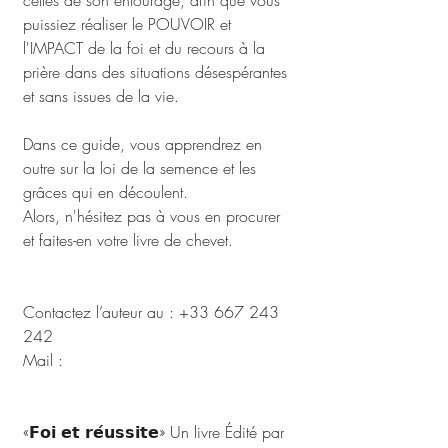
celles de son entourage, afin que vous 
puissiez réaliser le POUVOIR et 
l'IMPACT de la foi et du recours à la 
prière dans des situations désespérantes 
et sans issues de la vie. 
Dans ce guide, vous apprendrez en 
outre sur la loi de la semence et les 
grâces qui en découlent. 
Alors, n'hésitez pas à vous en procurer 
et faites-en votre livre de chevet. 
Contactez l’auteur au : +33 667 243 
242 
Mail : 
martinmous@gmail.com
«𝗙𝗼𝗶 𝗲𝘁 𝗿𝗲́𝘂𝘀𝘀𝗶𝘁𝗲» Un livre Édité par 