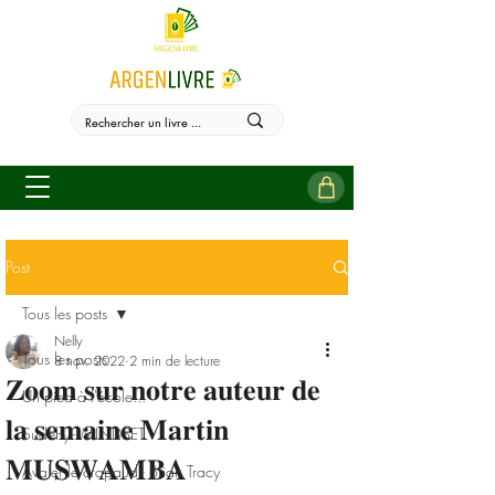
Post
Tous les posts
Nelly
Tous les posts
8 nov. 2022
2 min de lecture
𝐙𝐨𝐨𝐦 𝐬𝐮𝐫 𝐧𝐨𝐭𝐫𝐞 𝐚𝐮𝐭𝐞𝐮𝐫 𝐝𝐞
Un pied à l'école...
𝐥𝐚 𝐬𝐞𝐦𝐚𝐢𝐧𝐞 𝐌𝐚𝐫𝐭𝐢𝐧
Sudehy - MINDSET
𝐌𝐔𝐒𝐖𝐀𝐌𝐁𝐀
Avaler le crapaud - Brian Tracy