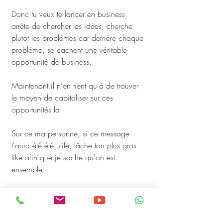
Donc tu veux te lancer en business, 
arrête de chercher les idées, cherche 
plutot les problèmes car derrière chaque 
problème, se cachent une véritable 
opportunité de business. 
Maintenant il n'en tient qu'à de trouver 
le moyen de capitaliser sur ces 
opportunités la.
Sur ce ma personne, si ce message 
t'aura été été utile, lâche ton plus gros 
like afin que je sache qu'on est 
ensemble
et que ça me donne de la force pour 
continuer à partager avec toi un 
contenu de plus en plus enrichissant.