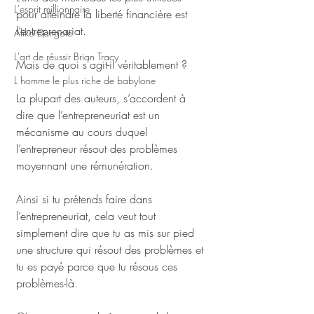
L'esprit millionnaire
pour atteindre la liberté financière est 
l’entreprenariat. 
Aliko Dangote
L'art de réussir Brian Tracy
Mais de quoi s'agit-il véritablement ?
L homme le plus riche de babylone
La plupart des auteurs, s’accordent à 
dire que l’entrepreneuriat est un 
mécanisme au cours duquel 
l’entrepreneur résout des problèmes 
moyennant une rémunération.
Ainsi si tu prétends faire dans 
l’entrepreneuriat, cela veut tout 
simplement dire que tu as mis sur pied 
une structure qui résout des problèmes et 
tu es payé parce que tu résous ces 
problèmes-là.  