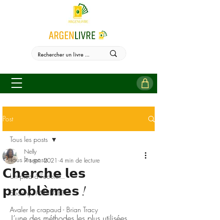
Post
Tous les posts
Nelly
Tous les posts
7 sept. 2021
4 min de lecture
𝗖𝗵𝗲𝗿𝗰𝗵𝗲 𝗹𝗲𝘀
Un pied à l'école...
𝗽𝗿𝗼𝗯𝗹𝗲̀𝗺𝗲𝘀 !
Sudehy - MINDSET
Avaler le crapaud - Brian Tracy
L’une des méthodes les plus utilisées 