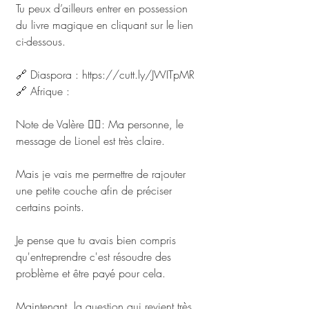
Tu peux d’ailleurs entrer en possession 
du livre magique en cliquant sur le lien 
ci-dessous.
🔗 Diaspora : https://cutt.ly/JWITpMR
🔗 Afrique : 
https://vu.fr/MgMe
Note de Valère ✍🏾: Ma personne, le 
message de Lionel est très claire. 
Mais je vais me permettre de rajouter 
une petite couche afin de préciser 
certains points. 
Je pense que tu avais bien compris 
qu'entreprendre c'est résoudre des 
problème et être payé pour cela. 
Maintenant, la question qui revient très 