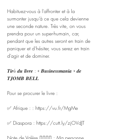
Habituez-vous à l’affronter et à la 
surmonter jusqu’à ce que cela devienne 
une seconde nature. Très vite, on vous 
prendra pour un super-humain, car, 
pendant que les autres seront en train de 
paniquer et d’hésiter, vous serez en train 
d’agir et de dominer.
𝑻𝒊𝒓é 𝒅𝒖 𝒍𝒊𝒗𝒓𝒆 : « 𝑩𝒖𝒔𝒊𝒏𝒆𝒔𝒔𝒎𝒂𝒏𝒊𝒂 » 𝒅𝒆 
𝑻𝑱𝑶𝑴𝑩 𝑩𝑬𝑳𝑳
Pour se procurer le livre : 
✅ Afrique : : https://vu.fr/MgMe
✅ Diaspora : https://cutt.ly/zjOVdJT
Note de Valère ✍🏾✍🏾 : Ma personne, 