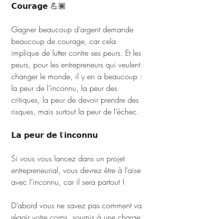
𝗖𝗼𝘂𝗿𝗮𝗴𝗲 💪🏾
Gagner beaucoup d’argent demande 
beaucoup de courage, car cela 
implique de lutter contre ses peurs. Et les 
peurs, pour les entrepreneurs qui veulent 
changer le monde, il y en a beaucoup : 
la peur de l’inconnu, la peur des 
critiques, la peur de devoir prendre des 
risques, mais surtout la peur de l’échec.
𝗟𝗮 𝗽𝗲𝘂𝗿 𝗱𝗲 𝗹’𝗶𝗻𝗰𝗼𝗻𝗻𝘂
Si vous vous lancez dans un projet 
entrepreneurial, vous devrez être à l’aise 
avec l’inconnu, car il sera partout !
D’abord vous ne savez pas comment va 
réagir votre corps, soumis à une charge 