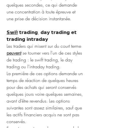
quelques secondes, ce qui demande 
une concentration à toute épreuve et 
une prise de décision instantanée.
𝗦𝘄𝗶ft
 𝘁𝗿𝗮𝗱𝗶𝗻𝗴, 𝗱𝗮𝘆 𝘁𝗿𝗮𝗱𝗶𝗻𝗴 𝗲𝘁 
𝘁𝗿𝗮𝗱𝗶𝗻𝗴 𝗶𝗻𝘁𝗿𝗮𝗱𝗮𝘆
Les traders qui misent sur du court terme 
peuvent
 se tourner vers l’un de ces styles 
de trading : le swift trading, le day 
trading ou l’intraday trading.
La première de ces options demande un 
temps de réaction de quelques heures 
pour des achats qui seront conservés 
quelques jours voire quelques semaines, 
avant d’être revendus. Les options 
suivantes sont assez similaires, sauf que 
les actifs financiers acquis ne sont pas 
conservés. 