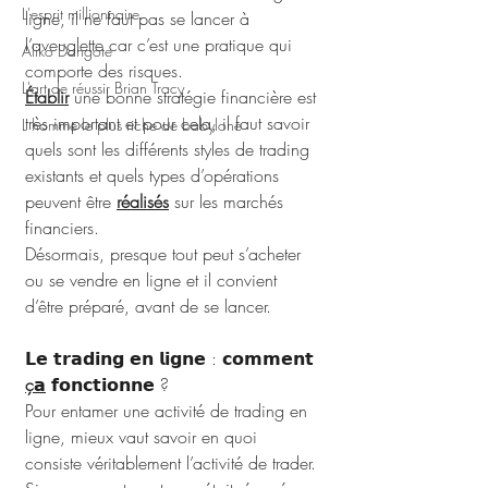
L'esprit millionnaire
ligne, il ne faut pas se lancer à 
l’aveuglette car c’est une pratique qui 
Aliko Dangote
comporte des risques. 
L'art de réussir Brian Tracy
Établir
 une bonne stratégie financière est 
très important et pour cela, il faut savoir 
L homme le plus riche de babylone
quels sont les différents styles de trading 
existants et quels types d’opérations 
peuvent être 
réalisés
 sur les marchés 
financiers. 
Désormais, presque tout peut s’acheter 
ou se vendre en ligne et il convient 
d’être préparé, avant de se lancer.
𝗟𝗲 𝘁𝗿𝗮𝗱𝗶𝗻𝗴 𝗲𝗻 𝗹𝗶𝗴𝗻𝗲 : 𝗰𝗼𝗺𝗺𝗲𝗻𝘁 
ç𝗮
 𝗳𝗼𝗻𝗰𝘁𝗶𝗼𝗻𝗻𝗲 ?
Pour entamer une activité de trading en 
ligne, mieux vaut savoir en quoi 
consiste véritablement l’activité de trader. 