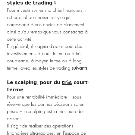
𝘀𝘁𝘆𝗹𝗲𝘀 𝗱𝗲 𝘁𝗿𝗮𝗱𝗶𝗻𝗴 ?
Pour investir sur les marchés financiers, il 
est capital de choisir le style qui 
correspond à vos envies de placement 
ainsi qu’au temps que vous consacrez à 
cette activité. 
En général, il s’agira d’opter pour des 
investissements à court terme ou à très 
court-terme, à moyen terme ou à long 
terme, avec les styles de trading 
suivants
:
𝗟𝗲 𝘀𝗰𝗮𝗹𝗽𝗶𝗻𝗴, 𝗽𝗼𝘂𝗿 𝗱𝘂 
𝘁𝗿è𝘀
 𝗰𝗼𝘂𝗿𝘁-
𝘁𝗲𝗿𝗺𝗲
Pour une rentabilité immédiate – sous 
réserve que les bonnes décisions soient 
prises – le scalping est la meilleure des 
options. 
Il s’agit de réaliser des opérations 
financières ultra-rapides, en l’espace de 