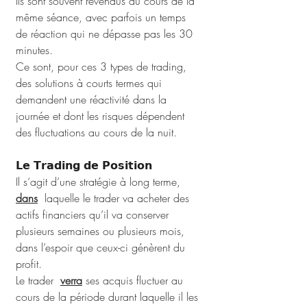
Ils sont souvent revendus au cours de la 
même séance, avec parfois un temps 
de réaction qui ne dépasse pas les 30 
minutes.
Ce sont, pour ces 3 types de trading, 
des solutions à courts termes qui 
demandent une réactivité dans la 
journée et dont les risques dépendent 
des fluctuations au cours de la nuit.
𝗟𝗲 𝗧𝗿𝗮𝗱𝗶𝗻𝗴 𝗱𝗲 𝗣𝗼𝘀𝗶𝘁𝗶𝗼𝗻
Il s‘agit d’une stratégie à long terme, 
dans
  laquelle le trader va acheter des 
actifs financiers qu’il va conserver 
plusieurs semaines ou plusieurs mois, 
dans l’espoir que ceux-ci génèrent du 
profit.
Le trader  
verra
 ses acquis fluctuer au 
cours de la période durant laquelle il les 