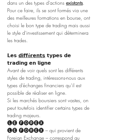
dans un des types d’actions 
existants
. 
Pour ce faire, ils se sont formés via une 
des meilleures formations en bourse, ont 
choisi le bon type de trading mais aussi 
le style d’investissement qui déterminera 
les trades.
𝗟𝗲𝘀 
𝗱𝗶𝗳𝗳é𝗿𝗲𝗻𝘁𝘀
 𝘁𝘆𝗽𝗲𝘀 𝗱𝗲 
𝘁𝗿𝗮𝗱𝗶𝗻𝗴 𝗲𝗻 𝗹𝗶𝗴𝗻𝗲
Avant de voir quels sont les différents 
styles de trading, intéressons-nous aux 
types d’échanges financiers qu’il est 
possible de réaliser en ligne. 
Si les marchés boursiers sont vastes, on 
peut toutefois identifier certains types de 
trading majeurs.
🅛🅔 🅕🅞🅡🅔🅧
🅛🅔 🅕🅞🅡🅔🅧 – qui provient de 
Foreign Exchange – correspond au 