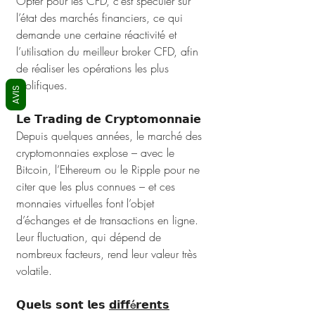
Opter pour les CFD, c’est spéculer sur 
l’état des marchés financiers, ce qui 
demande une certaine réactivité et 
l’utilisation du meilleur broker CFD, afin 
de réaliser les opérations les plus 
prolifiques.
AVIS
𝗟𝗲 𝗧𝗿𝗮𝗱𝗶𝗻𝗴 𝗱𝗲 𝗖𝗿𝘆𝗽𝘁𝗼𝗺𝗼𝗻𝗻𝗮𝗶𝗲
Depuis quelques années, le marché des 
cryptomonnaies explose – avec le 
Bitcoin, l’Ethereum ou le Ripple pour ne 
citer que les plus connues – et ces 
monnaies virtuelles font l’objet 
d’échanges et de transactions en ligne. 
Leur fluctuation, qui dépend de 
nombreux facteurs, rend leur valeur très 
volatile.
𝗤𝘂𝗲𝗹𝘀 𝘀𝗼𝗻𝘁 𝗹𝗲𝘀 
𝗱𝗶𝗳𝗳é𝗿𝗲𝗻𝘁𝘀