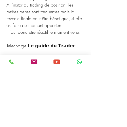
A l’instar du trading de position, les 
petites pertes sont fréquentes mais la 
revente finale peut être bénéfique, si elle 
est faite au moment opportun. 
Il faut donc être réactif le moment venu.
Telecharge 𝗟𝗲 𝗴𝘂𝗶𝗱𝗲 𝗱𝘂 𝗧𝗿𝗮𝗱𝗲𝗿: 
https://cutt.ly/aECqMpa