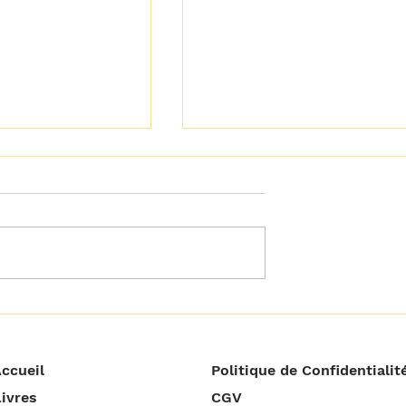
𝘁𝗼𝘂𝘁 𝗰𝗿𝗶𝘁𝗶𝗾𝘂𝗲𝗿
𝗢𝗽𝗽𝗼𝗿𝘁𝘂𝗻𝗶𝘁𝗲́ 𝗻𝗲 𝘃𝗲𝘂𝘁
𝗽𝗮𝘀 𝘁𝗼𝘂𝗷𝗼𝘂𝗿𝘀 𝗱𝗶𝗿𝗲
𝗿𝗲́𝘂𝘀𝘀𝗶𝘁𝗲 !
ccueil
Politique de Confidentialit
ivres
CGV