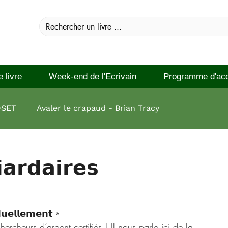
e livre
Week-end de l'Ecrivain
Programme d'ac
DSET
Avaler le crapaud - Brian Tracy
 réussir Brian Tracy
𝗮𝗿𝗱𝗮𝗶𝗿𝗲𝘀
𝘂𝗲𝗹𝗹𝗲𝗺𝗲𝗻𝘁 »
rcheurs d’argent certifiés ! Il nous parle ici de la 