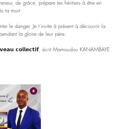
eneur, de grâce, prépare tes héritiers à être en 
ès ta mort. 
er le danger. Je t’invite à présent à découvrir la 
 pendant la gloire de leur père. 
𝗲𝗿𝘃𝗲𝗮𝘂 𝗰𝗼𝗹𝗹𝗲𝗰𝘁𝗶𝗳, écrit Mamoudou KANAMBAYE 