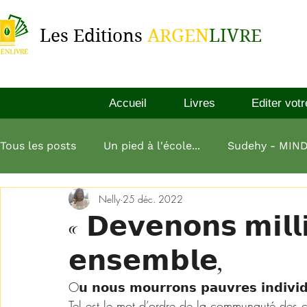
Les Editions
ARGEN
LIVRE
Accueil
Livres
Editer votr
Tous les posts
Un pied à l'école...
Sudehy - MIN
Nelly
25 déc. 2022
L'esprit millionnaire
Aliko Dangote
L'art de
« 𝗗𝗲𝘃𝗲𝗻𝗼𝗻𝘀 𝗺𝗶𝗹𝗹
𝗲𝗻𝘀𝗲𝗺𝗯𝗹𝗲,
L homme le plus riche de babylone
O𝘂 𝗻𝗼𝘂𝘀 𝗺𝗼𝘂𝗿𝗿𝗼𝗻𝘀 𝗽𝗮𝘂𝘃𝗿𝗲𝘀 𝗶𝗻𝗱𝗶𝘃𝗶𝗱
Tel est le mot d’ordre de la communauté des che