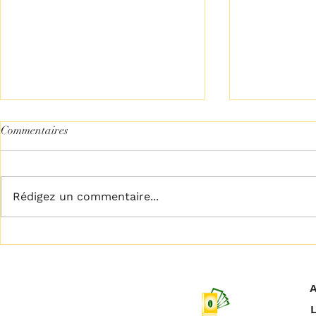
Commentaires
Rédigez un commentaire...
𝗟𝗶𝗯𝗲́𝗿𝗲𝘇 𝘃𝗼𝘁𝗿𝗲 𝗽𝗹𝗲𝗶𝗻
𝗖𝗲𝘀𝘀𝗲𝘇 𝗱𝗲 
𝗽𝗼𝘁𝗲𝗻𝘁𝗶𝗲𝗹
!
A
L