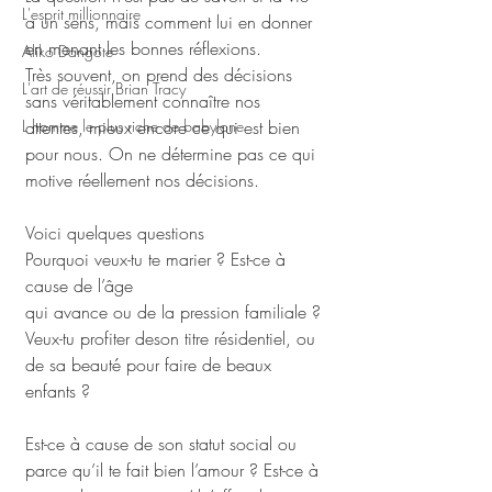
L'esprit millionnaire
a un sens, mais comment lui en donner 
en menant les bonnes réflexions. 
Aliko Dangote
Très souvent, on prend des décisions 
L'art de réussir Brian Tracy
sans véritablement connaître nos 
L homme le plus riche de babylone
attentes, mieux encore ce qui est bien 
pour nous. On ne détermine pas ce qui 
motive réellement nos décisions.
Voici quelques questions
Pourquoi veux-tu te marier ? Est-ce à 
cause de l’âge 
qui avance ou de la pression familiale ? 
Veux-tu profiter deson titre résidentiel, ou 
de sa beauté pour faire de beaux 
enfants ? 
Est-ce à cause de son statut social ou 
parce qu’il te fait bien l’amour ? Est-ce à 