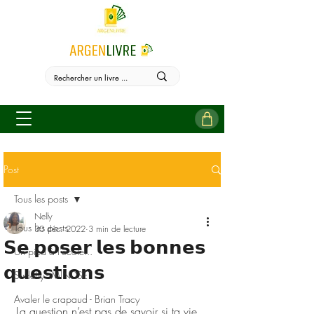
Post
Tous les posts
Nelly
Tous les posts
30 déc. 2022
3 min de lecture
𝗦𝗲 𝗽𝗼𝘀𝗲𝗿 𝗹𝗲𝘀 𝗯𝗼𝗻𝗻𝗲𝘀
Un pied à l'école...
𝗾𝘂𝗲𝘀𝘁𝗶𝗼𝗻𝘀
Sudehy - MINDSET
Avaler le crapaud - Brian Tracy
La question n’est pas de savoir si ta vie 