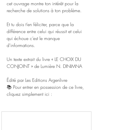
cet ouvrage montre ton intérêt pour la 
recherche de solutions à ton problème. 
Et tu dois t’en féliciter, parce que la 
différence entre celui qui réussit et celui 
qui échoue c’est le manque 
d’informations. 
Un texte extrait du livre « LE CHOIX DU 
CONJOINT » de Lumière N. DINIMNA
Édité par Les Editions Argenlivre 
📚 Pour entrer en possession de ce livre, 
cliquez simplement ici : 
http://wa.me/+237657134436