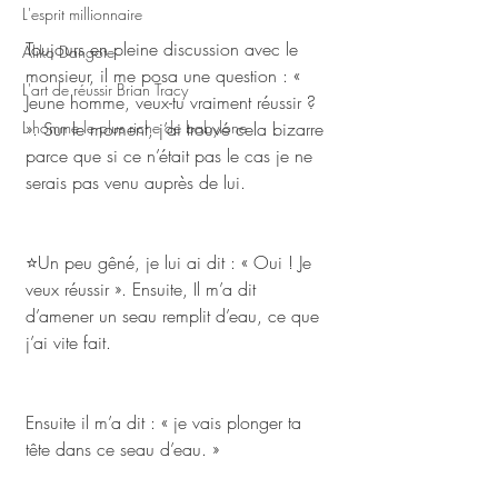
L'esprit millionnaire
Toujours en pleine discussion avec le 
Aliko Dangote
monsieur, il me posa une question : « 
L'art de réussir Brian Tracy
Jeune homme, veux-tu vraiment réussir ? 
L homme le plus riche de babylone
». Sur le moment, j’ai trouvé cela bizarre 
parce que si ce n’était pas le cas je ne 
serais pas venu auprès de lui.
⭐Un peu gêné, je lui ai dit : « Oui ! Je 
veux réussir ». Ensuite, Il m’a dit 
d’amener un seau remplit d’eau, ce que 
j’ai vite fait.
Ensuite il m’a dit : « je vais plonger ta 
tête dans ce seau d’eau. »