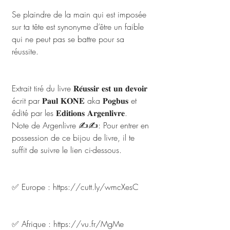
Se plaindre de la main qui est imposée 
sur ta tête est synonyme d’être un faible 
qui ne peut pas se battre pour sa 
réussite.
Extrait tiré du livre 𝐑𝐞́𝐮𝐬𝐬𝐢𝐫 𝐞𝐬𝐭 𝐮𝐧 𝐝𝐞𝐯𝐨𝐢𝐫 
écrit par 𝐏𝐚𝐮𝐥 𝐊𝐎𝐍𝐄 aka 𝐏𝐨𝐠𝐛𝐮𝐬 et 
édité par les 𝐄𝐝𝐢𝐭𝐢𝐨𝐧𝐬 𝐀𝐫𝐠𝐞𝐧𝐥𝐢𝐯𝐫𝐞.
Note de Argenlivre ✍️✍️: Pour entrer en 
possession de ce bijou de livre, il te 
suffit de suivre le lien ci-dessous.
✅ Europe : https://cutt.ly/wmcXesC
✅ Afrique : https://vu.fr/MgMe