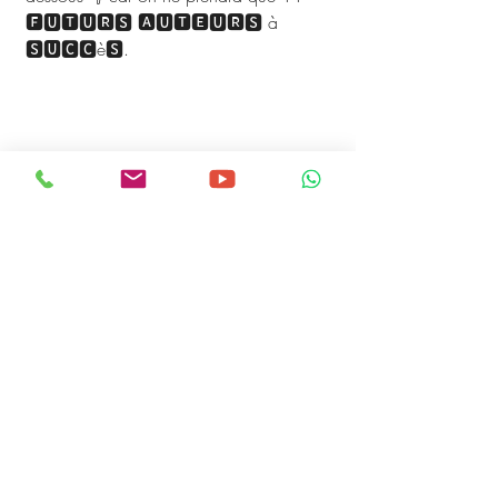
🅵🆄🆃🆄🆁🆂 🅰🆄🆃🅴🆄🆁🆂 à 
🆂🆄🅲🅲è🆂.