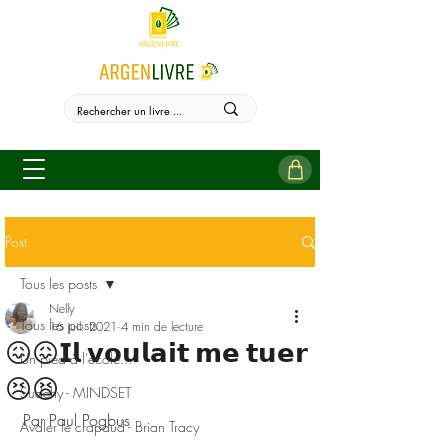
Post
Tous les posts
Nelly
Tous les posts
16 juil. 2021
4 min de lecture
😖😖𝗜𝗹 𝘃𝗼𝘂𝗹𝗮𝗶𝘁 𝗺𝗲 𝘁𝘂𝗲𝗿
Un pied à l'école...
😣😫
Sudehy - MINDSET
Par Paul Pogbus
Avaler le crapaud - Brian Tracy