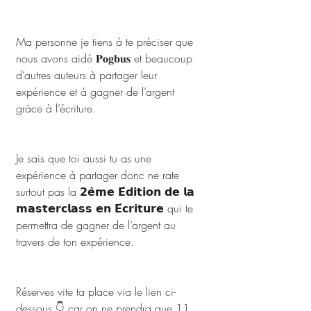
Ma personne je tiens à te préciser que 
nous avons aidé 𝐏𝐨𝐠𝐛𝐮𝐬 et beaucoup 
d’autres auteurs à partager leur 
expérience et à gagner de l’argent 
grâce à l’écriture.
Je sais que toi aussi tu as une 
expérience à partager donc ne rate 
surtout pas la 𝟮𝗲̀𝗺𝗲 𝗘́𝗱𝗶𝘁𝗶𝗼𝗻 𝗱𝗲 𝗹𝗮 
𝗺𝗮𝘀𝘁𝗲𝗿𝗰𝗹𝗮𝘀𝘀 𝗲𝗻 𝗘́𝗰𝗿𝗶𝘁𝘂𝗿𝗲 qui te 
permettra de gagner de l’argent au 
travers de ton expérience. 
Réserves vite ta place via le lien ci-
dessous 👇 car on ne prendra que 11 