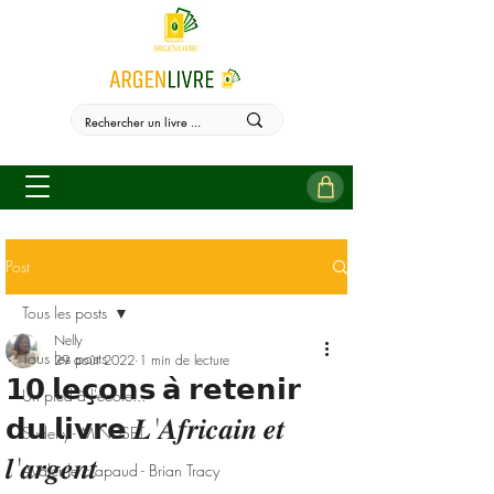
Post
Tous les posts
Nelly
Tous les posts
29 août 2022
1 min de lecture
𝟭𝟬 𝗹𝗲𝗰̧𝗼𝗻𝘀 𝗮̀ 𝗿𝗲𝘁𝗲𝗻𝗶𝗿
Un pied à l'école...
𝗱𝘂 𝗹𝗶𝘃𝗿𝗲 𝑳'𝑨𝒇𝒓𝒊𝒄𝒂𝒊𝒏 𝒆𝒕
Sudehy - MINDSET
𝒍'𝒂𝒓𝒈𝒆𝒏𝒕
Avaler le crapaud - Brian Tracy