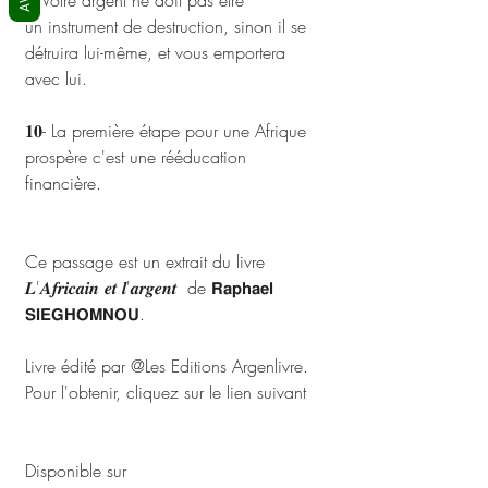
𝟗- Votre argent ne doit pas être 
un instrument de destruction, sinon il se 
détruira lui-même, et vous emportera 
avec lui. 
𝟏𝟎- La première étape pour une Afrique 
prospère c'est une rééducation 
financière. 
Ce passage est un extrait du livre 
𝑳'𝑨𝒇𝒓𝒊𝒄𝒂𝒊𝒏 𝒆𝒕 𝒍'𝒂𝒓𝒈𝒆𝒏𝒕  de 𝗥𝗮𝗽𝗵𝗮𝗲𝗹 
𝗦𝗜𝗘𝗚𝗛𝗢𝗠𝗡𝗢𝗨.
Livre édité par @Les Editions Argenlivre.
Pour l'obtenir, cliquez sur le lien suivant  
https://wa.me/message/77QZN67UP
FNEF1
Disponible sur 
argenlivre.com