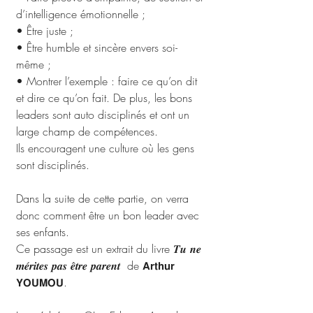
d’intelligence émotionnelle ;
• Être juste ;
• Être humble et sincère envers soi-
même ;
• Montrer l’exemple : faire ce qu’on dit 
et dire ce qu’on fait. De plus, les bons 
leaders sont auto disciplinés et ont un 
large champ de compétences. 
Ils encouragent une culture où les gens 
sont disciplinés.
Dans la suite de cette partie, on verra 
donc comment être un bon leader avec 
ses enfants.
Ce passage est un extrait du livre 𝑻𝒖 𝒏𝒆 
𝒎𝒆́𝒓𝒊𝒕𝒆𝒔 𝒑𝒂𝒔 𝒆̂𝒕𝒓𝒆 𝒑𝒂𝒓𝒆𝒏𝒕  de 𝗔𝗿𝘁𝗵𝘂𝗿 
𝗬𝗢𝗨𝗠𝗢𝗨. 