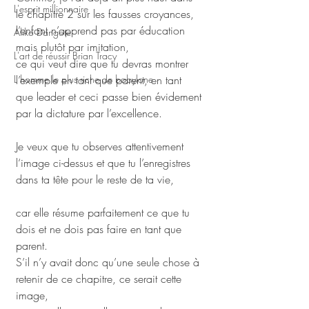
L'esprit millionnaire
le chapitre 2 sur les fausses croyances, 
l’enfant n’apprend pas par éducation 
Aliko Dangote
mais plutôt par imitation, 
L'art de réussir Brian Tracy
ce qui veut dire que tu devras montrer 
L homme le plus riche de babylone
l’exemple en tant que parent, en tant 
que leader et ceci passe bien évidement 
par la dictature par l’excellence.
Je veux que tu observes attentivement 
l‘image ci-dessus et que tu l’enregistres 
dans ta tête pour le reste de ta vie, 
car elle résume parfaitement ce que tu 
dois et ne dois pas faire en tant que 
parent.
S’il n’y avait donc qu’une seule chose à 
retenir de ce chapitre, ce serait cette 
image, 