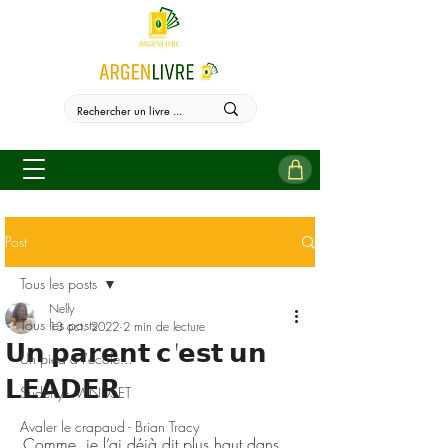
Post
Tous les posts
Nelly
Tous les posts
13 oct. 2022
2 min de lecture
𝗨𝗻 𝗽𝗮𝗿𝗲𝗻𝘁 𝗰'𝗲𝘀𝘁 𝘂𝗻
Un pied à l'école...
𝗟𝗘𝗔𝗗𝗘𝗥
Sudehy - MINDSET
Avaler le crapaud - Brian Tracy
Comme, je l’ai déjà dit plus haut dans 