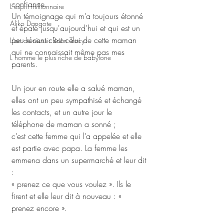
confiance.
L'esprit millionnaire
Un témoignage qui m’a toujours étonné 
Aliko Dangote
et épaté jusqu'aujourd'hui et qui est un 
peu récent c’est celui de cette maman 
L'art de réussir Brian Tracy
qui ne connaissait même pas mes 
L homme le plus riche de babylone
parents. 
Un jour en route elle a salué maman, 
elles ont un peu sympathisé et échangé 
les contacts, et un autre jour le 
téléphone de maman a sonné ; 
c’est cette femme qui l’a appelée et elle 
est partie avec papa. La femme les 
emmena dans un supermarché et leur dit 
:
« prenez ce que vous voulez ». Ils le 
firent et elle leur dit à nouveau : « 
prenez encore ». 