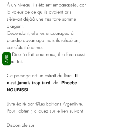
À un niveau, ils étaient embarrassés, car 
la valeur de ce qu’ils avaient pris 
s’élevait déjàà une très forte somme 
d’argent. 
Cependant, elle les encouragea à 
prendre davantage mais ils refusèrent, 
car c’était énorme.
Si Dieu l’a fait pour nous, il le fera aussi 
AVIS
pour toi.
Ce passage est un extrait du livre  𝐈𝐥 
𝐧'𝐞𝐬𝐭 𝐣𝐚𝐦𝐚𝐢𝐬 𝐭𝐫𝐨𝐩 𝐭𝐚𝐫𝐝! de  𝗣𝗵𝗼𝗲𝗯𝗲 
𝗡𝗢𝗨𝗕𝗜𝗦𝗦𝗜.
Livre édité par @Les Editions Argenlivre.
Pour l'obtenir, cliquez sur le lien suivant 
http://wa.me/+237680762816
Disponible sur 
argenlivre.com