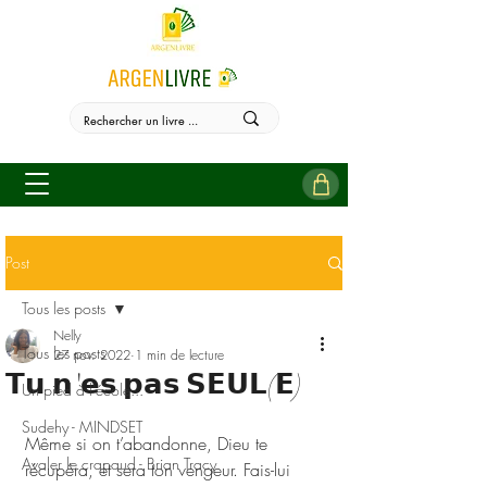
Post
Tous les posts
Nelly
Tous les posts
27 nov. 2022
1 min de lecture
𝗧𝘂 𝗻'𝗲𝘀 𝗽𝗮𝘀 𝗦𝗘𝗨𝗟(𝗘)
Un pied à l'école...
Sudehy - MINDSET
Même si on t’abandonne, Dieu te 
Avaler le crapaud - Brian Tracy
récupéra, et sera ton vengeur. Fais-lui 