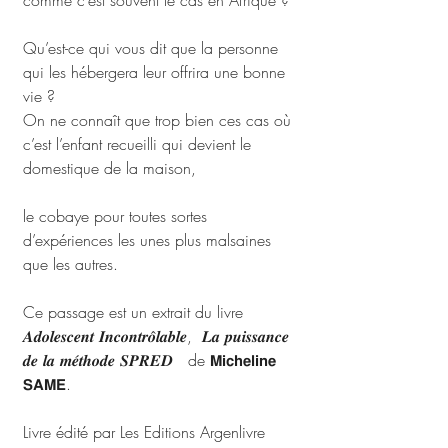
comme c’est souvent le cas en Afrique ?
Qu’est-ce qui vous dit que la personne 
qui les hébergera leur offrira une bonne 
vie ? 
On ne connaît que trop bien ces cas où 
c’est l’enfant recueilli qui devient le 
domestique de la maison, 
le cobaye pour toutes sortes 
d’expériences les unes plus malsaines 
que les autres. 
Ce passage est un extrait du livre 
𝑨𝒅𝒐𝒍𝒆𝒔𝒄𝒆𝒏𝒕 𝑰𝒏𝒄𝒐𝒏𝒕𝒓𝒐̂𝒍𝒂𝒃𝒍𝒆,  𝑳𝒂 𝒑𝒖𝒊𝒔𝒔𝒂𝒏𝒄𝒆 
𝒅𝒆 𝒍𝒂 𝒎𝒆́𝒕𝒉𝒐𝒅𝒆 𝑺𝑷𝑹𝑬𝑫   de 𝗠𝗶𝗰𝗵𝗲𝗹𝗶𝗻𝗲 
𝗦𝗔𝗠𝗘. 
Livre édité par Les Editions Argenlivre 