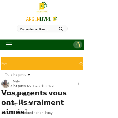
Post
Tous les posts
Nelly
Tous les posts
10 oct. 2022
1 min de lecture
𝗩𝗼𝘀 𝗽𝗮𝗿𝗲𝗻𝘁𝘀 𝘃𝗼𝘂𝘀
Un pied à l'école...
𝗼𝗻𝘁- 𝗶𝗹𝘀 𝘃𝗿𝗮𝗶𝗺𝗲𝗻𝘁
Sudehy - MINDSET
𝗮𝗶𝗺𝗲́𝘀?
Avaler le crapaud - Brian Tracy