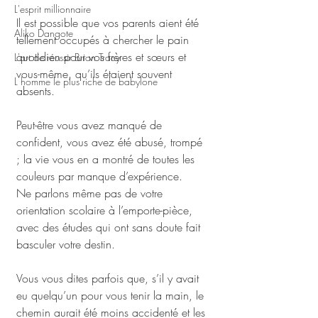
L'esprit millionnaire
Il est possible que vos parents aient été 
Aliko Dangote
tellement occupés à chercher le pain 
quotidien pour vos frères et sœurs et 
L'art de réussir Brian Tracy
vous-même, qu’ils étaient souvent 
L homme le plus riche de babylone
absents. 
Peut-être vous avez manqué de 
confident, vous avez été abusé, trompé 
; la vie vous en a montré de toutes les 
couleurs par manque d’expérience.
Ne parlons même pas de votre 
orientation scolaire à l’emporte-pièce, 
avec des études qui ont sans doute fait 
basculer votre destin. 
Vous vous dites parfois que, s’il y avait 
eu quelqu’un pour vous tenir la main, le 
chemin aurait été moins accidenté et les 