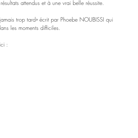
ésultats attendus et à une vrai belle réussite.
t jamais trop tard» écrit par Phoebe NOUBISSI qui 
ans les moments difficiles.
ci : 
https://www.argenlivre.com/product-page/il-