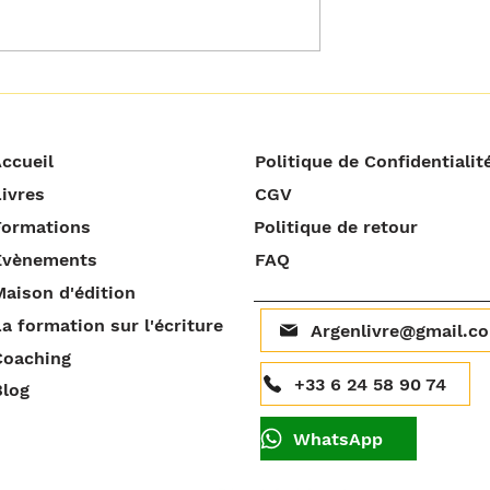
𝘁𝗼𝘂𝘁 𝗰𝗿𝗶𝘁𝗶𝗾𝘂𝗲𝗿
𝗢𝗽𝗽𝗼𝗿𝘁𝘂𝗻𝗶𝘁𝗲́ 𝗻𝗲 𝘃𝗲𝘂𝘁
𝗽𝗮𝘀 𝘁𝗼𝘂𝗷𝗼𝘂𝗿𝘀 𝗱𝗶𝗿𝗲
𝗿𝗲́𝘂𝘀𝘀𝗶𝘁𝗲 !
ccueil
Politique de Confidentialit
ivres
CGV
Formations
Politique de retour
Évènements
FAQ
aison d'édition
a formation sur l'écriture
Argenlivre@gmail.c
Coaching
+33 6 24 58 90 74
Blog
WhatsApp