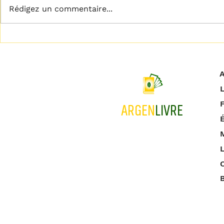
Rédigez un commentaire...
𝗟𝗶𝗯𝗲́𝗿𝗲𝘇 𝘃𝗼𝘁𝗿𝗲 𝗽𝗹𝗲𝗶𝗻
𝗖𝗲𝘀𝘀𝗲𝘇 𝗱𝗲 
𝗽𝗼𝘁𝗲𝗻𝘁𝗶𝗲𝗹
!
A
L
ARGEN
LIVRE
M
L