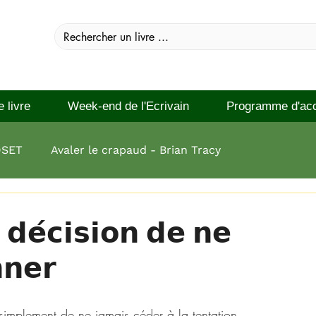
e livre
Week-end de l'Ecrivain
Programme d'ac
DSET
Avaler le crapaud - Brian Tracy
 réussir Brian Tracy
 𝗱𝗲́𝗰𝗶𝘀𝗶𝗼𝗻 𝗱𝗲 𝗻𝗲
𝗻𝗲𝗿
t simplement de ne jamais céder à la tentation … 