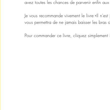
avez toutes les chances de parvenir enfin aux r
Je vous recommande vivement le livre «Il n'es
vous permettra de ne jamais baisser les bras d
Pour commander ce livre, cliquez simplement i
n-est-jamais-trop-tard-par-phoebe-noubissi
#cherchons_largent