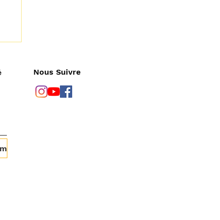
Nous Suivre
é
om