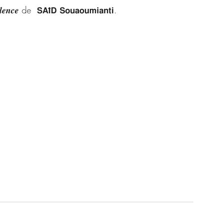
𝒄𝒆 de  𝗦𝗔𝗜̈𝗗 𝗦𝗼𝘂𝗮𝗼𝘂𝗺𝗶𝗮𝗻𝘁𝗶.
://wa.me/+237680762816