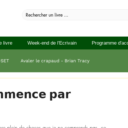
e livre
Week-end de l'Ecrivain
Programme d'ac
DSET
Avaler le crapaud - Brian Tracy
 réussir Brian Tracy
𝗺𝗺𝗲𝗻𝗰𝗲 𝗽𝗮𝗿
ncore plein de choses que je ne comprends pas, ce 