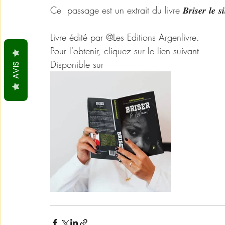
Ce  passage est un extrait du livre 𝑩𝒓𝒊𝒔𝒆𝒓 𝒍𝒆 𝒔𝒊𝒍𝒆𝒏
Livre édité par @Les Editions Argenlivre.
Pour l'obtenir, cliquez sur le lien suivant 
http
Disponible sur 
argenlivre.com
AVIS