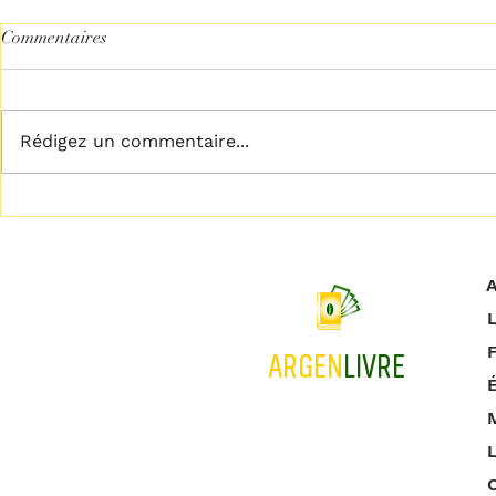
Commentaires
Rédigez un commentaire...
𝗟𝗶𝗯𝗲́𝗿𝗲𝘇 𝘃𝗼𝘁𝗿𝗲 𝗽𝗹𝗲𝗶𝗻
𝗖𝗲𝘀𝘀𝗲𝘇 𝗱𝗲 
𝗽𝗼𝘁𝗲𝗻𝘁𝗶𝗲𝗹
!
A
L
ARGEN
LIVRE
M
L