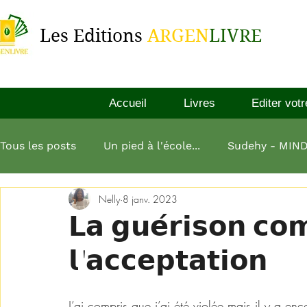
Les Editions
ARGEN
LIVRE
Accueil
Livres
Editer votr
Tous les posts
Un pied à l'école...
Sudehy - MIN
Nelly
8 janv. 2023
L'esprit millionnaire
Aliko Dangote
L'art de
𝗟𝗮 𝗴𝘂𝗲́𝗿𝗶𝘀𝗼𝗻 𝗰
𝗹'𝗮𝗰𝗰𝗲𝗽𝘁𝗮𝘁𝗶𝗼𝗻
L homme le plus riche de babylone
J’ai compris que j’ai été violée mais il y a e