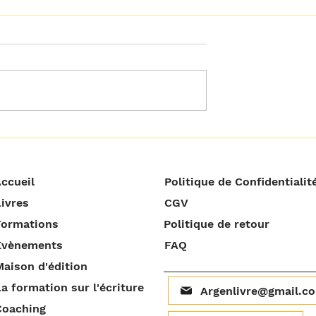
𝘁𝗼𝘂𝘁 𝗰𝗿𝗶𝘁𝗶𝗾𝘂𝗲𝗿
𝗢𝗽𝗽𝗼𝗿𝘁𝘂𝗻𝗶𝘁𝗲́ 𝗻𝗲 𝘃𝗲𝘂𝘁
𝗽𝗮𝘀 𝘁𝗼𝘂𝗷𝗼𝘂𝗿𝘀 𝗱𝗶𝗿𝗲
𝗿𝗲́𝘂𝘀𝘀𝗶𝘁𝗲 !
ccueil
Politique de Confidentialit
ivres
CGV
Formations
Politique de retour
Évènements
FAQ
aison d'édition
a formation sur l'écriture
Argenlivre@gmail.c
Coaching