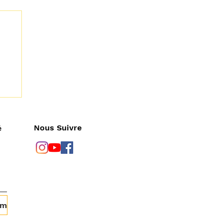
Nous Suivre
é
om