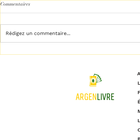
Commentaires
Rédigez un commentaire...
𝗟𝗶𝗯𝗲́𝗿𝗲𝘇 𝘃𝗼𝘁𝗿𝗲 𝗽𝗹𝗲𝗶𝗻
𝗖𝗲𝘀𝘀𝗲𝘇 𝗱𝗲 
𝗽𝗼𝘁𝗲𝗻𝘁𝗶𝗲𝗹
!
A
L
ARGEN
LIVRE
M
L