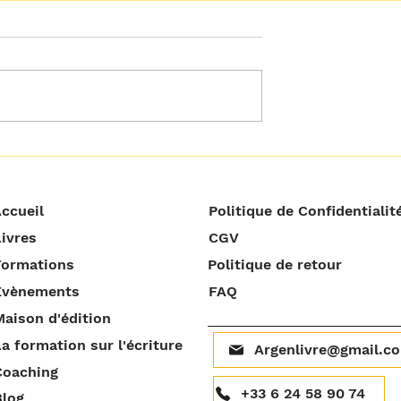
𝘁𝗼𝘂𝘁 𝗰𝗿𝗶𝘁𝗶𝗾𝘂𝗲𝗿
𝗢𝗽𝗽𝗼𝗿𝘁𝘂𝗻𝗶𝘁𝗲́ 𝗻𝗲 𝘃𝗲𝘂𝘁
𝗽𝗮𝘀 𝘁𝗼𝘂𝗷𝗼𝘂𝗿𝘀 𝗱𝗶𝗿𝗲
𝗿𝗲́𝘂𝘀𝘀𝗶𝘁𝗲 !
ccueil
Politique de Confidentialit
ivres
CGV
Formations
Politique de retour
Évènements
FAQ
aison d'édition
a formation sur l'écriture
Argenlivre@gmail.c
Coaching
+33 6 24 58 90 74
Blog