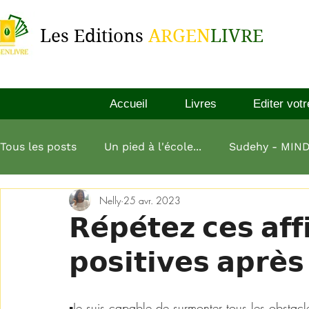
Les Editions
ARGEN
LIVRE
Accueil
Livres
Editer votr
Tous les posts
Un pied à l'école...
Sudehy - MIN
Nelly
25 avr. 2023
L'esprit millionnaire
Aliko Dangote
L'art de
𝗥𝗲́𝗽𝗲́𝘁𝗲𝘇 𝗰𝗲𝘀 𝗮𝗳𝗳
𝗽𝗼𝘀𝗶𝘁𝗶𝘃𝗲𝘀 𝗮𝗽𝗿𝗲̀
L homme le plus riche de babylone
▪️Je suis capable de surmonter tous les obstac