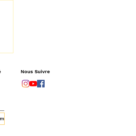
Nous Suivre
é
om