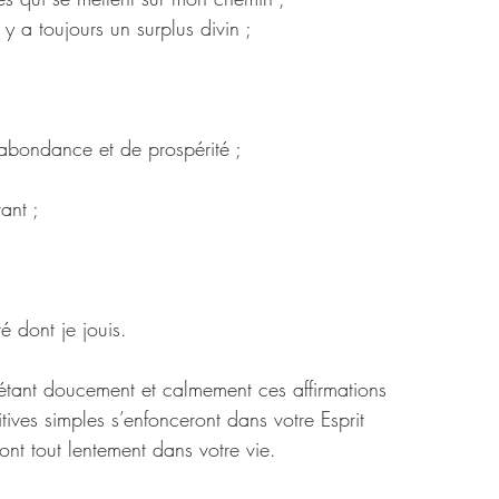
 y a toujours un surplus divin ;
d'abondance et de prospérité ;
tant ;
té dont je jouis.
étant doucement et calmement ces affirmations 
ives simples s’enfonceront dans votre Esprit 
ront tout lentement dans votre vie.