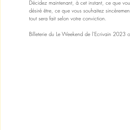
Décidez maintenant, à cet instant, ce que vou
désiré être, ce que vous souhaitez sincèremen
tout sera fait selon votre conviction.
Billeterie du Le Weekend de l'Ecrivain 2023 ou
https://www.argenlivre.com/week-enddelecr
#cherchons_largent