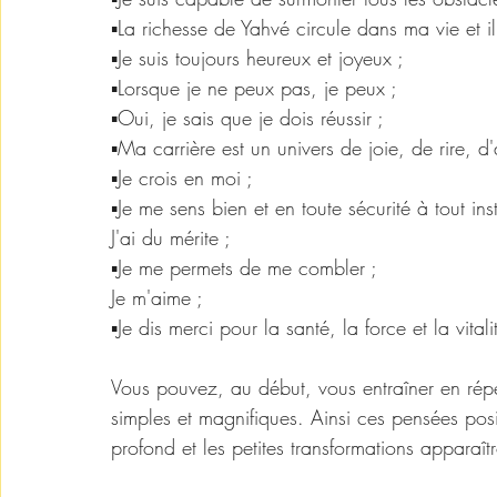
▪️La richesse de Yahvé circule dans ma vie et il
▪️Je suis toujours heureux et joyeux ;
▪️Lorsque je ne peux pas, je peux ;
▪️Oui, je sais que je dois réussir ;
▪️Ma carrière est un univers de joie, de rire, 
▪️Je crois en moi ;
▪️Je me sens bien et en toute sécurité à tout ins
J'ai du mérite ;
▪️Je me permets de me combler ;
Je m'aime ;
▪️Je dis merci pour la santé, la force et la vitali
Vous pouvez, au début, vous entraîner en rép
simples et magnifiques. Ainsi ces pensées posit
profond et les petites transformations apparaît