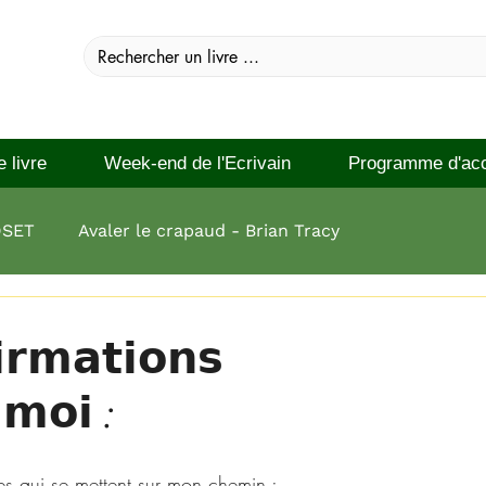
e livre
Week-end de l'Ecrivain
Programme d'ac
DSET
Avaler le crapaud - Brian Tracy
 réussir Brian Tracy
𝗶𝗿𝗺𝗮𝘁𝗶𝗼𝗻𝘀
 𝗺𝗼𝗶 :
les qui se mettent sur mon chemin ;