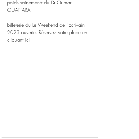
poids sainement» du Dr Oumar 
OUATTARA 
Billeterie du Le Weekend de l'Ecrivain 
2023 ouverte. Réservez votre place en 
cliquant ici :  
https://www.argenlivre.com/week-
enddelecrivain
#cherchons_largent