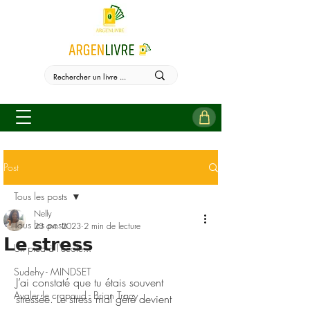
Post
Tous les posts
Nelly
Tous les posts
23 avr. 2023
2 min de lecture
𝗟𝗲 𝘀𝘁𝗿𝗲𝘀𝘀
Un pied à l'école...
Sudehy - MINDSET
J’ai constaté que tu étais souvent 
Avaler le crapaud - Brian Tracy
stressée. Le stress mal géré devient 