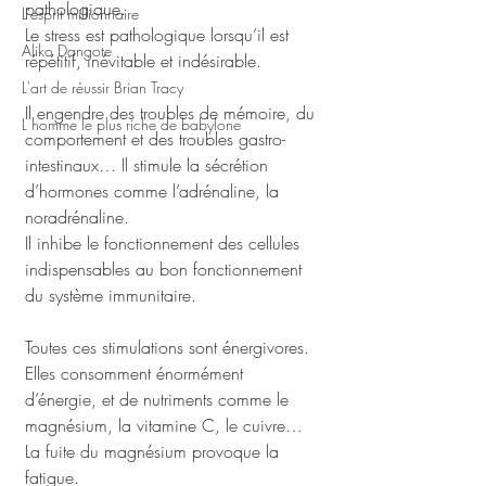
pathologique. 
L'esprit millionnaire
Le stress est pathologique lorsqu’il est 
Aliko Dangote
répétitif, inévitable et indésirable. 
L'art de réussir Brian Tracy
Il engendre des troubles de mémoire, du 
L homme le plus riche de babylone
comportement et des troubles gastro-
intestinaux… Il stimule la sécrétion 
d’hormones comme l’adrénaline, la 
noradrénaline. 
Il inhibe le fonctionnement des cellules 
indispensables au bon fonctionnement 
du système immunitaire. 
Toutes ces stimulations sont énergivores. 
Elles consomment énormément 
d’énergie, et de nutriments comme le 
magnésium, la vitamine C, le cuivre… 
La fuite du magnésium provoque la 
fatigue. 