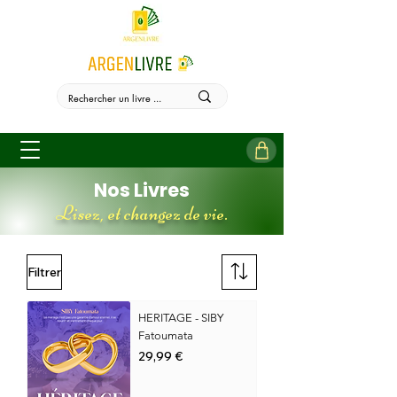
Nos Livres
Lisez, et changez de vie.
Filtrer
HERITAGE - SIBY
Fatoumata
Prix
29,99 €