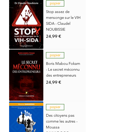
papier
Stop assez de
mensonge sur le VIH
SIDA - Claudel
NOUBISSIE
Prix
24,99 €
papier
Boris Mabou Fokam
- Le secret méconnu
des entrepreneurs
Prix
24,99 €
papier
Des citoyens pas
comme les autres -
Moussa