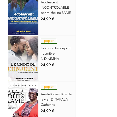
Adolescent
INCONTROLABLE
par Micheline SAME
Prix
24,99 €
papier
Le choix du conjoint
- Lumière
N.DINIMNA
Prix
24,99 €
papier
Au-delà des défis de
la vie - Dr TAKALA
Cathérine
Prix
24,99 €