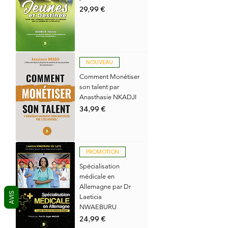
Prix
29,99 €
NOUVEAU
Comment Monétiser
son talent par
Anasthasie NKADJI
Prix
34,99 €
PROMOTION
Spécialisation
médicale en
Allemagne par Dr
AVIS
Laeticia
NWAEBURU
Prix
24,99 €