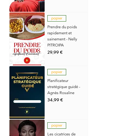
papier
Prendre du poids
rapidement et
sainement - Nelly
PITROIPA
Prix
29,99 €
papier
Planificateur
stratégique guidé -
Agnès Rosaline
Prix
34,99 €
papier
Les cicatrices de