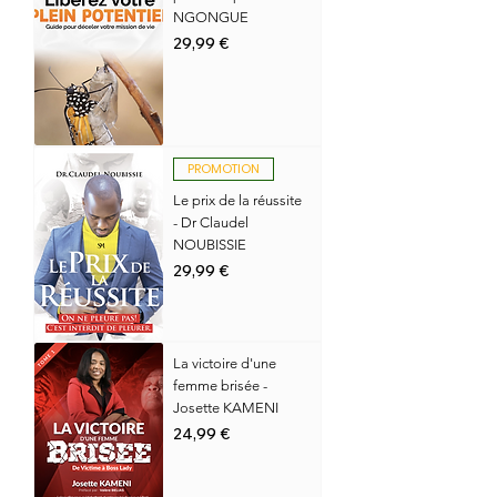
NGONGUE
Prix
29,99 €
PROMOTION
Le prix de la réussite
- Dr Claudel
NOUBISSIE
Prix
29,99 €
La victoire d'une
femme brisée -
Josette KAMENI
Prix
24,99 €