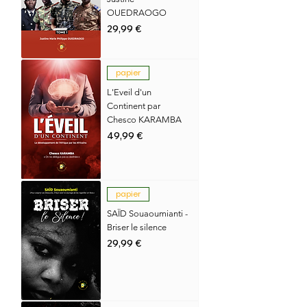
OUEDRAOGO
Prix
29,99 €
papier
L'Eveil d'un
Continent par
Chesco KARAMBA
Prix
49,99 €
papier
SAÏD Souaoumianti -
Briser le silence
Prix
29,99 €