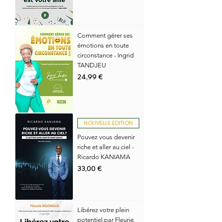
Comment gérer ses
émotions en toute
circonstance - Ingrid
TANDJEU
Prix
24,99 €
NOUVELLE EDITION
Pouvez vous devenir
riche et aller au ciel -
Ricardo KANIAMA
Prix
33,00 €
Libérez votre plein
potentiel par Fleurie