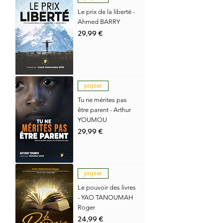
Le prix de la liberté -
Ahmed BARRY
Prix
29,99 €
papier
Tu ne mérites pas
être parent - Arthur
YOUMOU
Prix
29,99 €
papier
Le pouvoir des livres
- YAO TANOUMAH
Roger
Prix
24,99 €