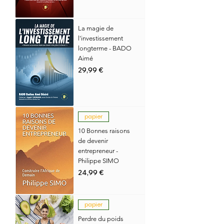
La magie de
l'investissement
longterme - BADO
Aimé
Prix
29,99 €
papier
10 Bonnes raisons
de devenir
entrepreneur -
Philippe SIMO
Prix
24,99 €
papier
Perdre du poids