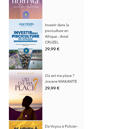
Investir dans la
pisciculture en
Afrique - Aniel
CRUZEL
Prix
29,99 €
Où est ma place ?
Josiane MAKAMTE
Prix
29,99 €
De Voyou à Policier -