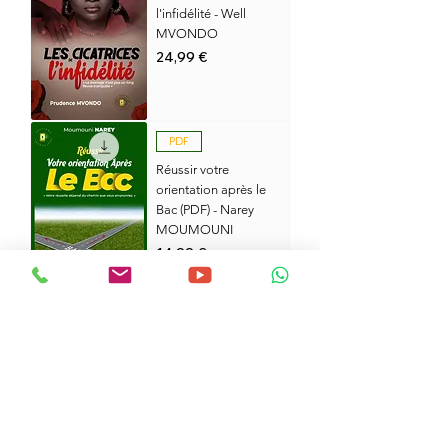
l'infidélité - Well
MVONDO
Prix
24,99 €
PDF
Réussir votre
orientation après le
Bac (PDF) - Narey
MOUMOUNI
Prix
14,99 €
papier
Révélations sur la
CHRETIENTE - Yaovi
DABLA
Prix
24,99 €