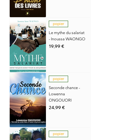
papier
Le mythe du salariat
- Inoussa WAONGO
Prix
19,99 €
papier
Seconde chance -
Lowenna
ONGOUORI
Prix
24,99 €
papier