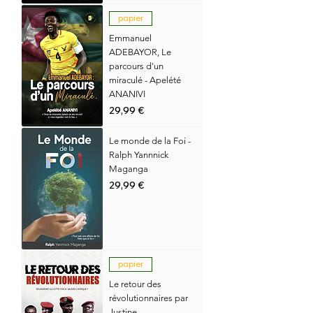
papier
Emmanuel
ADEBAYOR, Le
parcours d'un
miraculé - Apelété
ANANIVI
Prix
29,99 €
Le monde de la Foi -
Ralph Yannnick
Maganga
Prix
29,99 €
papier
Le retour des
révolutionnaires par
Justine