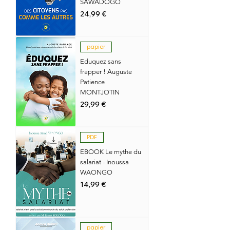
SAWADOGO
Prix
24,99 €
papier
Eduquez sans
frapper ! Auguste
Patience
MONTJOTIN
Prix
29,99 €
PDF
EBOOK Le mythe du
salariat - Inoussa
WAONGO
Prix
14,99 €
papier