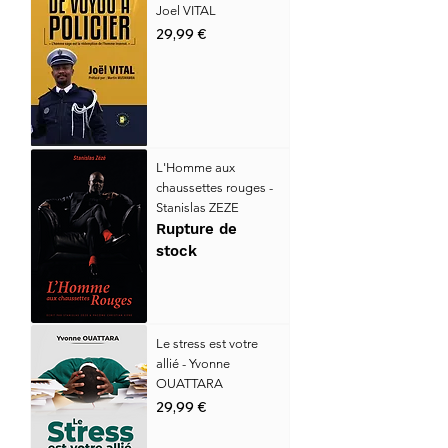
Joel VITAL
Prix
29,99 €
L'Homme aux
chaussettes rouges -
Stanislas ZEZE
Rupture de
stock
Le stress est votre
allié - Yvonne
OUATTARA
Prix
29,99 €