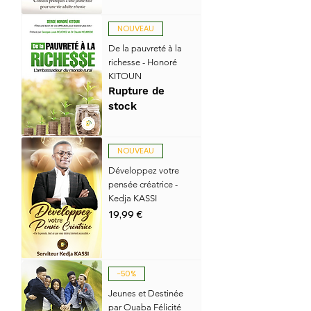
NOUVEAU
De la pauvreté à la
richesse - Honoré
KITOUN
Rupture de
stock
NOUVEAU
Développez votre
pensée créatrice -
Kedja KASSI
Prix
19,99 €
-50%
Jeunes et Destinée
par Ouaba Félicité