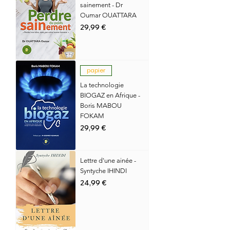
sainement - Dr
Oumar OUATTARA
Prix
29,99 €
papier
La technologie
BIOGAZ en Afrique -
Boris MABOU
FOKAM
Prix
29,99 €
Lettre d'une ainée -
Syntyche IHINDI
Prix
24,99 €