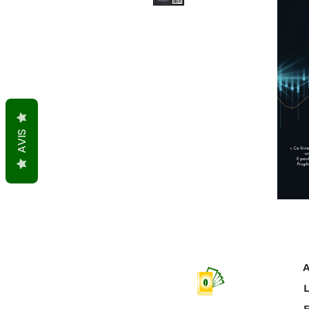
AVIS
A
L