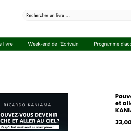
e livre
Week-end de l'Ecrivain
Programme d'ac
Pouve
et al
KAN
33,0