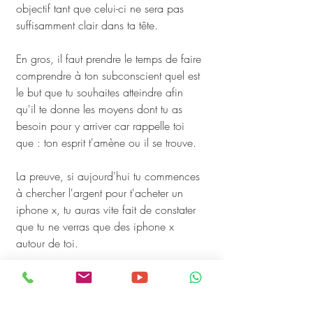
objectif tant que celui-ci ne sera pas 
suffisamment clair dans ta tête. 
En gros, il faut prendre le temps de faire 
comprendre à ton subconscient quel est 
le but que tu souhaites atteindre afin 
qu'il te donne les moyens dont tu as 
besoin pour y arriver car rappelle toi 
que : ton esprit t'amène ou il se trouve. 
La preuve, si aujourd'hui tu commences 
à chercher l'argent pour t'acheter un 
iphone x, tu auras vite fait de constater 
que tu ne verras que des iphone x 
autour de toi. 
Pourquoi ? Parce que ton esprit t'amène 
ou il se trouve. 