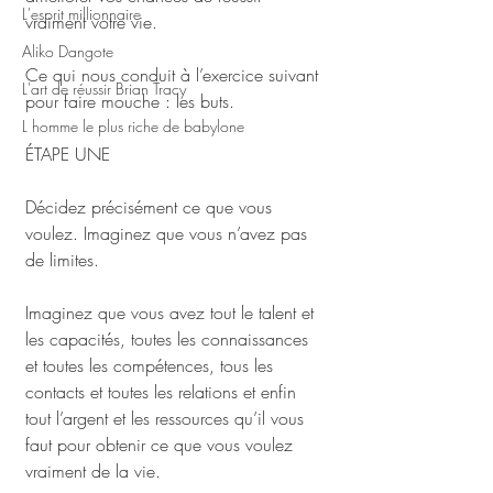
L'esprit millionnaire
vraiment votre vie. 
Aliko Dangote
Ce qui nous conduit à l’exercice suivant 
L'art de réussir Brian Tracy
pour faire mouche : les buts.
L homme le plus riche de babylone
ÉTAPE UNE
Décidez précisément ce que vous 
voulez. Imaginez que vous n’avez pas 
de limites. 
Imaginez que vous avez tout le talent et 
les capacités, toutes les connaissances 
et toutes les compétences, tous les 
contacts et toutes les relations et enfin 
tout l’argent et les ressources qu’il vous 
faut pour obtenir ce que vous voulez 
vraiment de la vie.