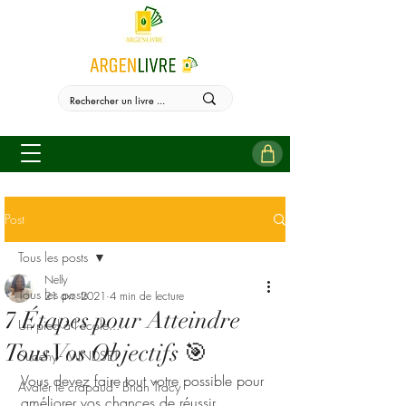
Post
Tous les posts
Nelly
Tous les posts
21 avr. 2021
4 min de lecture
7 Étapes pour Atteindre
Un pied à l'école...
Tous Vos Objectifs 🎯
Sudehy - MINDSET
Vous devez faire tout votre possible pour 
Avaler le crapaud - Brian Tracy
améliorer vos chances de réussir 