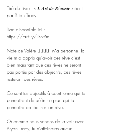
Tiré du Livre : « 𝑳’𝑨𝒓𝒕 𝒅𝒆 𝑹é𝒖𝒔𝒔𝒊𝒓 » écrit 
par Brian Tracy
livre disponible ici : 
https://cutt.ly/DvxRmli
Note de Valère ✍🏾✍🏾: Ma personne, la 
vie m'a appris qu'avoir des rêve c'est 
bien mais tant que ces rêves ne seront 
pas portés par des objectifs, ces rêves 
resteront des rêves. 
Ce sont tes objectifs à court terme qui te 
permettront de définir e plan qui te 
permettra de réaliser ton rêve. 
Or comme nous venons de la voir avec 
Bryan Tracy, tu n'atteindras aucun 