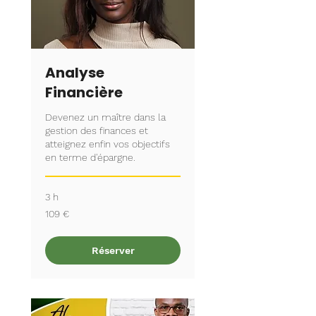
Analyse
Financière
Devenez un maître dans la
gestion des finances et
atteignez enfin vos objectifs
en terme d'épargne.
3 h
109
109 €
euros
Réserver