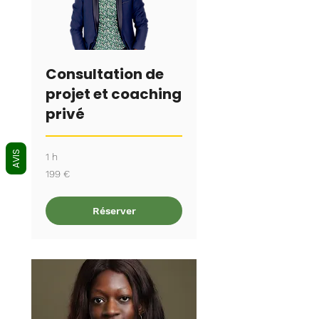
Consultation de
projet et coaching
privé
AVIS
1 h
199
199 €
euros
Réserver