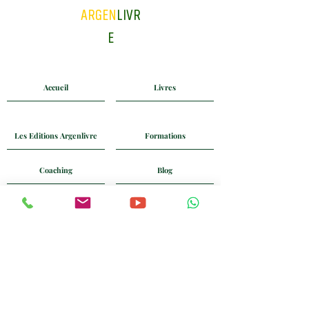
ARGEN
LIVR
E
Accueil
Livres
Les Editions Argenlivre
Formations
Coaching
Blog
Mail
Whatsapp
+33 6 24 58 90 74
Politique de Confidentialité
CGV