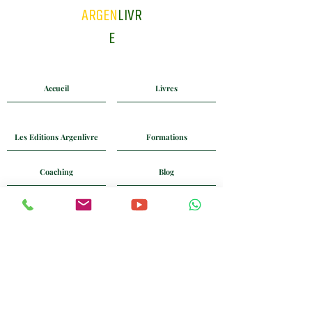
ARGEN
LIVR
E
Accueil
Livres
Les Editions Argenlivre
Formations
Coaching
Blog
Mail
Whatsapp
+33 6 24 58 90 74
Politique de Confidentialité
CGV