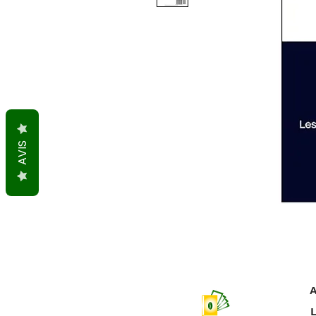
AVIS
A
L