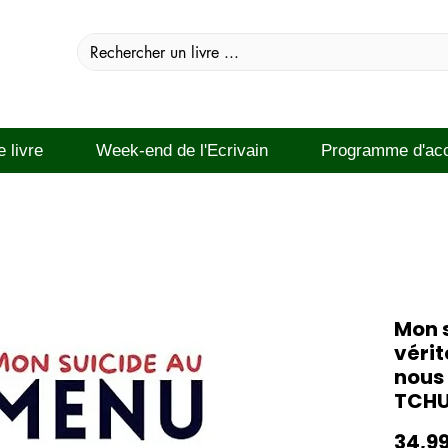
e livre
Week-end de l'Ecrivain
Programme d'ac
Mon s
vérit
nous
TCH
34,9