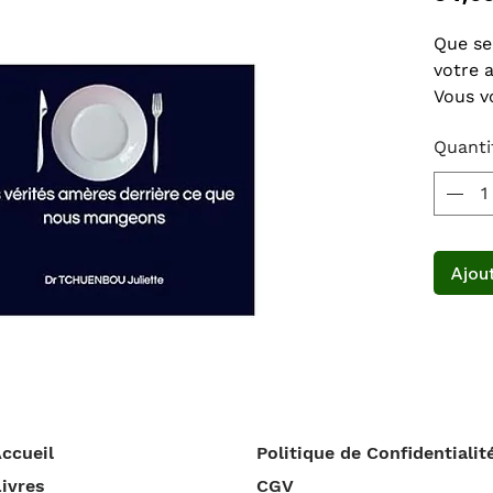
Que se
votre a
Vous v
ou sim
Quanti
une ba
repas 
Avez-v
du som
baisse
Ajout
Avez-v
poids,
problè
Souffr
chroni
inexpl
🛑 STO
ccueil
Politique de Confidentialit
essenti
ivres
CGV
Si rie