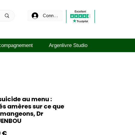
Connexion
compagnement
Argenlivre Studio
uicide au menu :
és amères sur ce que
 mangeons, Dr
UENBOU
Prix
9 €