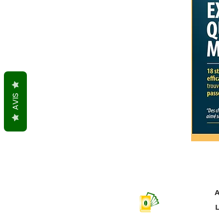
AVIS
A
L