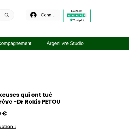
Connexion
compagnement
Argenlivre Studio
xcuses qui ont tué
rêve -Dr Rokis PETOU
Prix
0 €
uction :