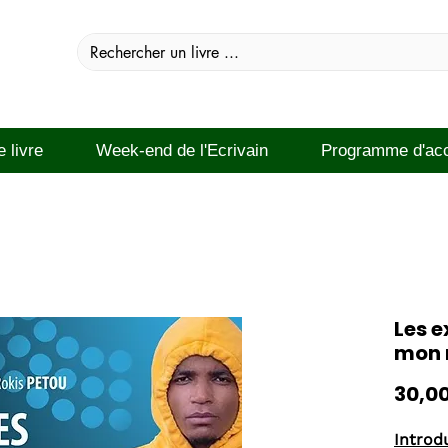
e livre
Week-end de l'Ecrivain
Programme d'ac
Les e
mon 
30,0
Introd