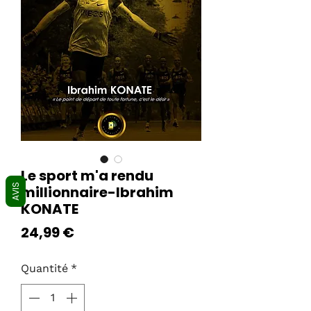
Le sport m'a rendu
AVIS
millionnaire-Ibrahim
KONATE
Prix
24,99 €
Quantité
*