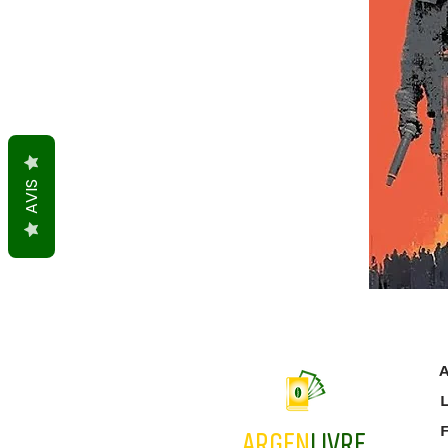
AVIS
A
L
ARGEN
LIVRE