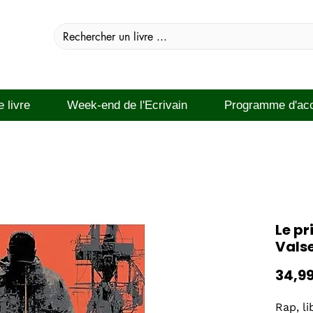
e livre
Week-end de l'Ecrivain
Programme d'ac
Le pr
Vals
34,9
Rap, li