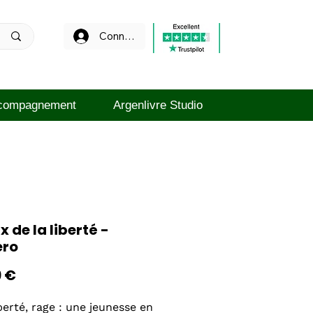
Connexion
compagnement
Argenlivre Studio
ix de la liberté -
ero
Prix
9 €
berté, rage : une jeunesse en