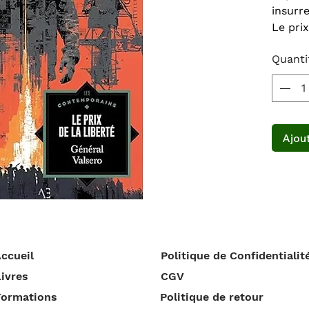
insurre
Le prix
Valser
Quanti
mêlant
sociale
d’aven
contra
Valsero
Ajout
d’éman
quête 
un Son
corrupt
répres
erranc
défavor
ccueil
Politique de Confidentialit
engagée
généra
ivres
CGV
que la 
Formations
Politique de retour
courag