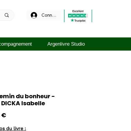
Connexion
compagnement
Argenlivre Studio
hemin du bonheur -
 DICKA Isabelle
Prix
 €
s du livre :