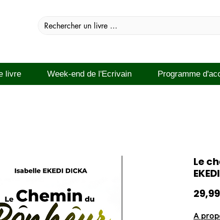
e livre
Week-end de l'Ecrivain
Programme d'ac
Le c
EKEDI
29,99
A propo