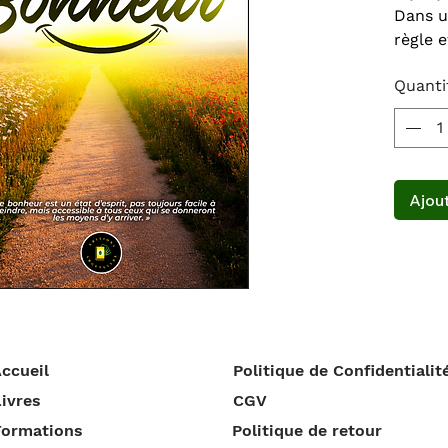
Dans u
règle e
extrême
Quanti
mot bo
connai
nous p
que no
réalité
Ajout
place 
que no
À trave
démont
provie
émotio
ccueil
Politique de Confidentialit
aujour
vie. El
ivres
CGV
et sur
Formations
Politique de retour
avec 