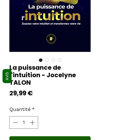
La puissance de
l'intuition - Jocelyne
AVIS
TALON
Prix
29,99 €
Quantité
*