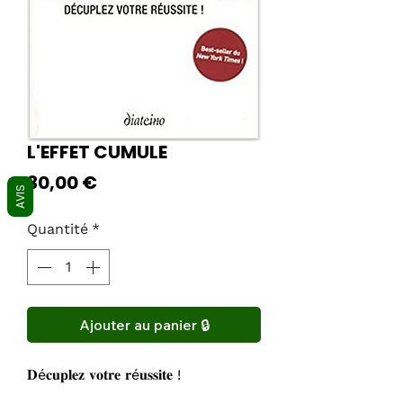
L'EFFET CUMULE
Prix
30,00 €
AVIS
Quantité
*
Ajouter au panier 🔒
𝐃é𝐜𝐮𝐩𝐥𝐞𝐳 𝐯𝐨𝐭𝐫𝐞 𝐫é𝐮𝐬𝐬𝐢𝐭𝐞 !