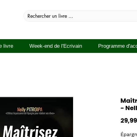
e livre
Week-end de l'Ecrivain
Programme d'ac
Maitr
- Nel
29,99
Épargn