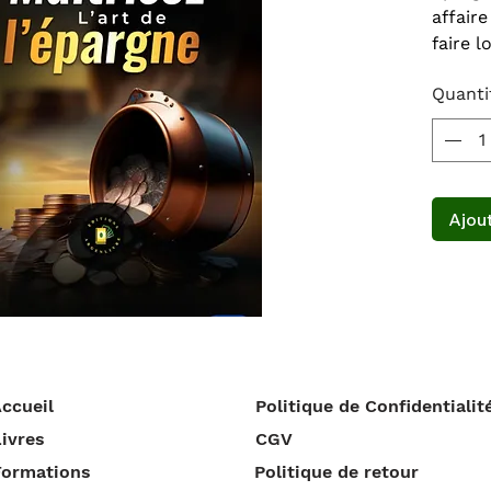
affair
faire 
influe
Quanti
extern
garder
financ
notre v
Ajout
Grâce 
des ca
concre
livre l
Nelly 
les sec
fruit 
ccueil
Politique de Confidentialit
d'expé
COMBAT
ivres
CGV
l’argen
Formations
Politique de retour