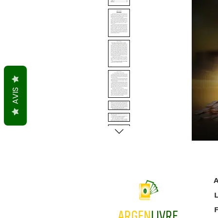
AVIS
A
L
ARGEN
LIVRE