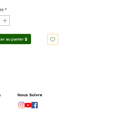
té
*
er au panier 🔒
Nous Suivre
é