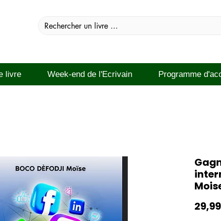
e livre
Week-end de l'Ecrivain
Programme d'ac
Gagne
inte
Mois
29,99