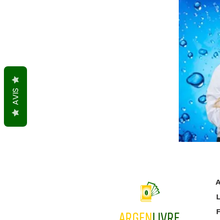
AVIS
A
L
ARGEN
LIVRE