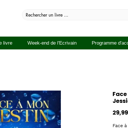
e livre
Week-end de l'Ecrivain
Programme d'ac
Face 
Jess
29,99
Face à