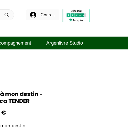
Connexion
compagnement
Argenlivre Studio
à mon destin -
ica TENDER
Prix
 €
 mon destin