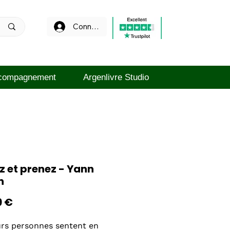
Connexion
compagnement
Argenlivre Studio
z et prenez - Yann
n
Prix
9 €
urs personnes sentent en