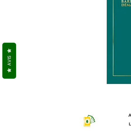
AVIS
A
L