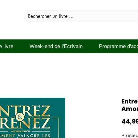
e livre
Week-end de l'Ecrivain
Programme d'ac
Entre
Amo
44,9
Plusie