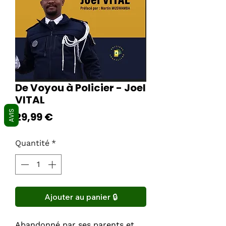
De Voyou à Policier - Joel
VITAL
AVIS
Prix
29,99 €
Quantité
*
Ajouter au panier 🔒
Abandonné par ses parents et