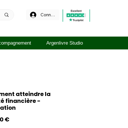
Connexion
compagnement
Argenlivre Studio
ent atteindre la
té financière -
ation
Prix
00 €