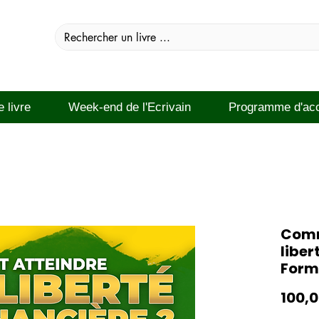
e livre
Week-end de l'Ecrivain
Programme d'ac
Comm
liber
Form
100,