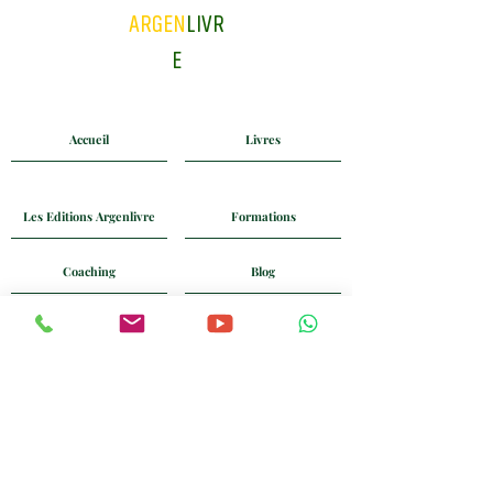
ARGEN
LIVR
E
Accueil
Livres
Les Editions Argenlivre
Formations
Coaching
Blog
Mail
Whatsapp
+33 6 24 58 90 74
Politique de Confidentialité
CGV